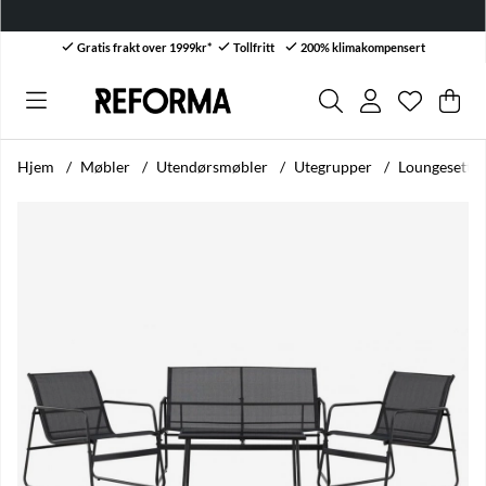
Bli bedriftskunde 
Gratis frakt over 1999kr*
Tollfritt
200% klimakompensert
Ønskelis
Antall i ø
.
Han
Anta
.
Hjem
Møbler
Utendørsmøbler
Utegrupper
Loungesett 'R
Produktbilder Loungesett 'Ravena' - Svart