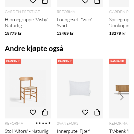
GARDEN PRESTIGE
REFORMA
GARDEN PRE
Hjörnegruppe 'Visby' -
Loungesett 'Vico' -
Spisegrupp
Naturlig
Svart
'Jönköping' 
18779 kr
12469 kr
13279 kr
Andre kjøpte også
KAMPANJE
KAMPANJE
KAMPANJE
REFORMA
SVANEFORS
REFORMA
★★★★★
Stol 'Alfors' - Naturlig
Innerpute 'Fjær'
TV-benk 'Mys