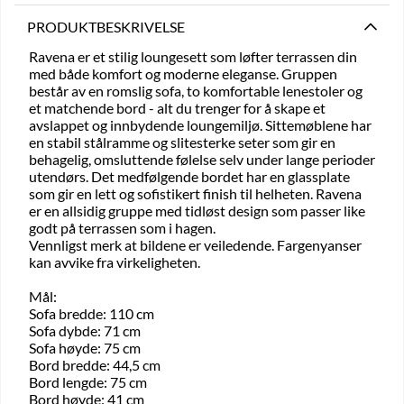
PRODUKTBESKRIVELSE
Ravena er et stilig loungesett som løfter terrassen din
med både komfort og moderne eleganse. Gruppen
består av en romslig sofa, to komfortable lenestoler og
et matchende bord - alt du trenger for å skape et
avslappet og innbydende loungemiljø. Sittemøblene har
en stabil stålramme og slitesterke seter som gir en
behagelig, omsluttende følelse selv under lange perioder
utendørs. Det medfølgende bordet har en glassplate
som gir en lett og sofistikert finish til helheten. Ravena
er en allsidig gruppe med tidløst design som passer like
godt på terrassen som i hagen.
Vennligst merk at bildene er veiledende. Fargenyanser
kan avvike fra virkeligheten.
Mål:
Sofa bredde: 110 cm
Sofa dybde: 71 cm
Sofa høyde: 75 cm
Bord bredde: 44,5 cm
Bord lengde: 75 cm
Bord høyde: 41 cm