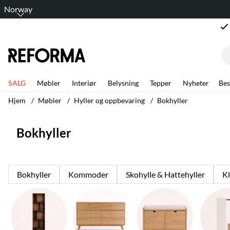
Norway
SALG
Møbler
Interiør
Belysning
Tepper
Nyheter
Bes
Hjem
Møbler
Hyller og oppbevaring
Bokhyller
Bokhyller
Bokhyller
Kommoder
Skohylle & Hattehyller
K