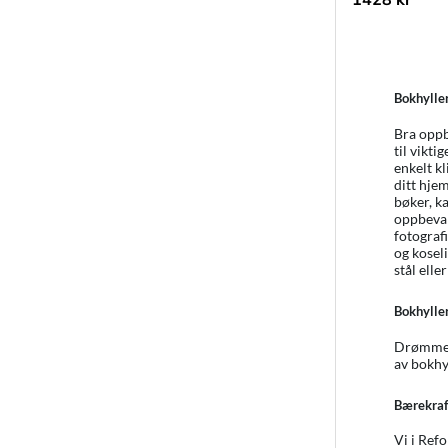
Bokhyller
Bra oppb
til vikti
enkelt kl
ditt hjem
bøker, k
oppbevar
fotograf
og koseli
stål eller
Bokhyller
Drømmer 
av bokhy
Bærekraft
Vi i Ref