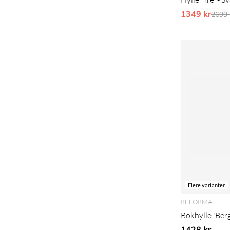
1349 kr
Vanli
2699 
Flere varianter
REFORMA
Bokhylle 'Berg
1428 kr