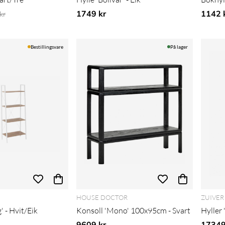
g pris:
1749 kr
1142 
kr
Bestillingsvare
På lager
HOUSE DOCTOR
ZUIVER
' - Hvit/Eik
Konsoll 'Mono' 100x95cm - Svart
Hyller 
9609 kr
17349