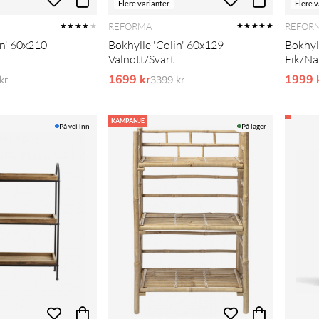
Flere varianter
Flere v
REFORMA
REFOR
★★★★
★
★★★★★
n' 60x210 -
Bokhylle 'Colin' 60x129 -
Bokhyll
Valnött/Svart
Eik/Na
g pris:
1699 kr
Vanlig pris:
1999 
kr
3399 kr
KAMPANJE
På vei inn
På lager