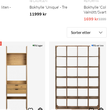
IB LAURSEN
REFORMA
liten -
Bokhylle 'Unique' - Tre
Bokhylle 'Colin
Valnött/Svart
11999 kr
1699 kr
Ordina
3399 k
Sorter etter
E
På lager
På vei inn