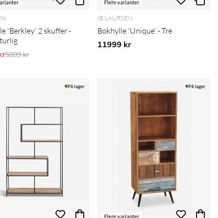
arianter
Flere varianter
MA
IB LAURSEN
e 'Berkley' 2 skuffer -
Bokhylle 'Unique' - Tre
turlig
11999 kr
kr
Vanlig pris:
5899 kr
På lager
På lager
Flere varianter