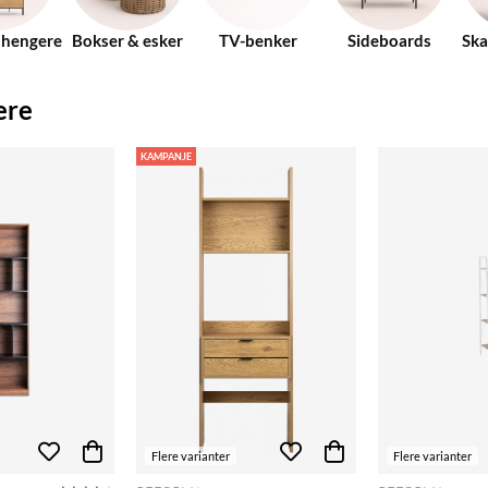
 hengere
Bokser & esker
TV-benker
Sideboards
Ska
ere
KAMPANJE
Flere varianter
Flere varianter