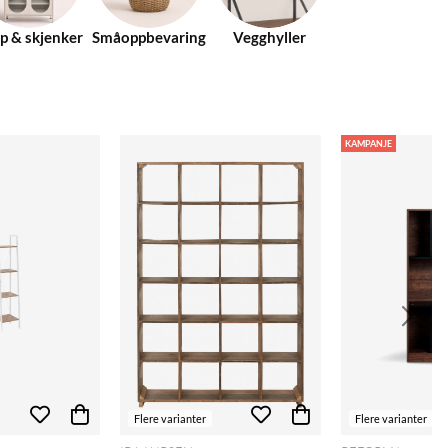
p & skjenker
Småoppbevaring
Vegghyller
KAMPANJE
Flere varianter
Flere varianter