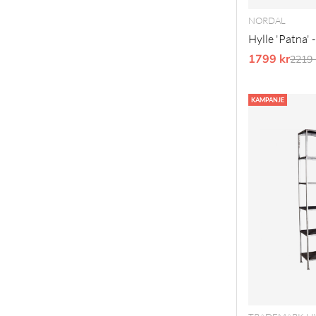
NORDAL
Hylle 'Patna' 
1799 kr
Vanli
2219 
KAMPANJE