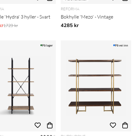
MA
REFORMA
e 'Hydra' 3 hyller - Svart
Bokhylle 'Mezo' - Vintage
kr
Vanlig pris:
4285 kr
1729 kr
På lager
På vei inn