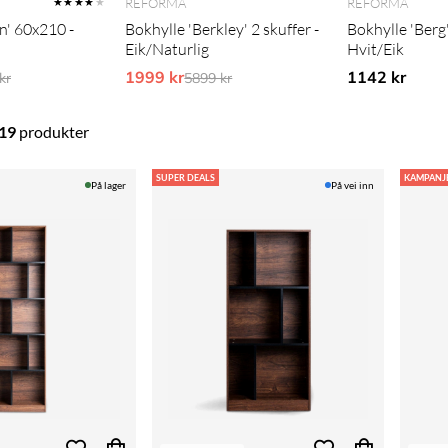
REFORMA
REFORMA
★★★★
★
n' 60x210 -
Bokhylle 'Berkley' 2 skuffer -
Bokhylle 'Berg' 
Eik/Naturlig
Hvit/Eik
arie pris:
1999 kr
Ordinarie pris:
1142 kr
kr
5899 kr
19
produkter
SUPER DEALS
KAMPANJ
På lager
På vei inn