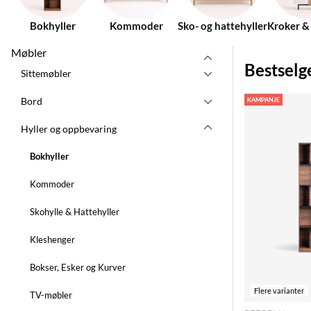
Bokhyller
Kommoder
Sko- og hattehyller
Kroker &
Møbler
Bestselg
Sittemøbler
Bord
KAMPANJE
Hyller og oppbevaring
Bokhyller
Kommoder
Skohylle & Hattehyller
Kleshenger
Bokser, Esker og Kurver
Flere varianter
TV-møbler