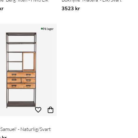
kr
3523 kr
På lager
'Samuel' - Naturlig/Svart
 kr