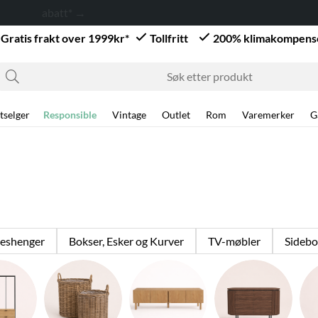
Gratis frakt over 1999kr*
Tollfritt
200% klimakompens
tselger
Responsible
Vintage
Outlet
Rom
Varemerker
G
leshenger
Bokser, Esker og Kurver
TV-møbler
Sidebo