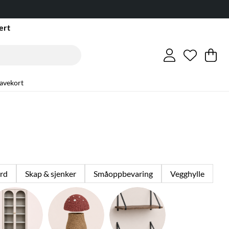
ert
Ønskeli
Antall i 
.
Ha
An
.
avekort
rd
Skap & sjenker
Småoppbevaring
Vegghylle