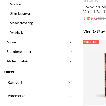
REFORMA
Sidebord
Bokhylle 'Coli
Valnött/Svart
Skap & sjenker
3499 kr
Ordin
4999 
Småoppbevaring
Viser
1-19
av
Vegghylle
Sofaer
Produkter
SUPER DEALS
Utendørsmøbler
Møbeltilbehør
Filtrer
Kategori
Varemerke