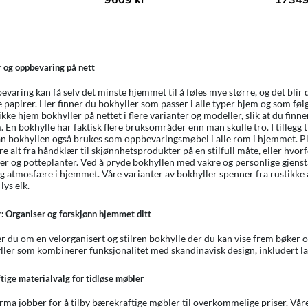
 og oppbevaring på nett
evaring kan få selv det minste hjemmet til å føles mye større, og det blir 
ge papirer. Her finner du bokhyller som passer i alle typer hjem og som fø
ikke hjem bokhyller på nettet i flere varianter og modeller, slik at du finn
. En bokhylle har faktisk flere bruksområder enn man skulle tro. I tillegg
an bokhyllen også brukes som oppbevaringsmøbel i alle rom i hjemmet. Plass
e alt fra håndklær til skjønnhetsprodukter på en stilfull måte, eller hvor
ier og potteplanter. Ved å pryde bokhyllen med vakre og personlige gjens
g atmosfære i hjemmet. Våre varianter av bokhyller spenner fra rustikke alt
 lys eik.
: Organiser og forskjønn hjemmet ditt
du om en velorganisert og stilren bokhylle der du kan vise frem bøker og
ller som kombinerer funksjonalitet med skandinavisk design, inkludert la
ige materialvalg for tidløse møbler
orma jobber for å tilby bærekraftige møbler til overkommelige priser. Våre