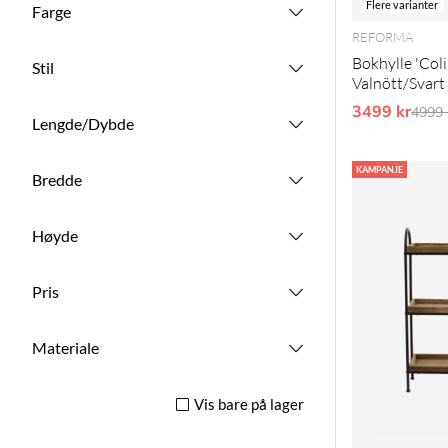
Flere varianter
Farge
REFORMA
Bokhylle 'Coli
Stil
Valnött/Svart
3499 kr
Vanli
4999 
Lengde/Dybde
KAMPANJE
Bredde
Høyde
Pris
Materiale
Vis bare på lager