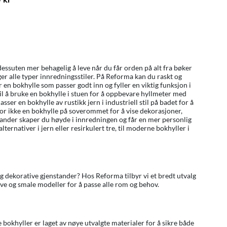
dessuten mer behagelig å leve når du får orden på alt fra bøker
lger alle typer innredningsstiler. På Reforma kan du raskt og
er en bokhylle som passer godt inn og fyller en viktig funksjon i
 til å bruke en bokhylle i stuen for å oppbevare hyllmeter med
er en bokhylle av rustikk jern i industriell stil på badet for å
for ikke en bokhylle på soverommet for å vise dekorasjoner,
tander skaper du høyde i innredningen og får en mer personlig
ernativer i jern eller resirkulert tre, til moderne bokhyller i
 dekorative gjenstander? Hos Reforma tilbyr vi et bredt utvalg
ve og smale modeller for å passe alle rom og behov.
 bokhyller er laget av nøye utvalgte materialer for å sikre både