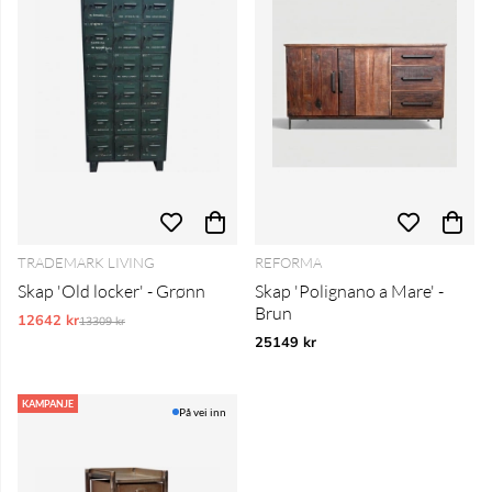
TRADEMARK LIVING
REFORMA
Skap 'Old locker' - Grønn
Skap 'Polignano a Mare' -
Brun
12642 kr
Vanlig pris:
13309 kr
25149 kr
KAMPANJE
På vei inn