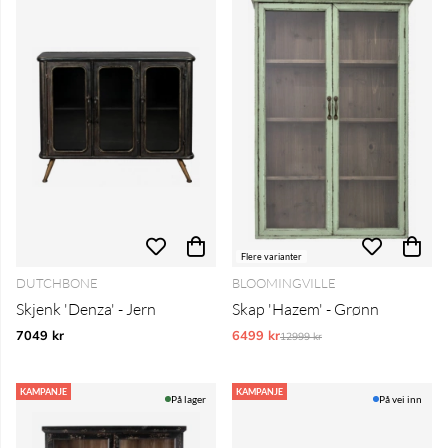
Flere varianter
DUTCHBONE
BLOOMINGVILLE
Skjenk 'Denza' - Jern
Skap 'Hazem' - Grønn
7049 kr
6499 kr
Vanlig pris:
12999 kr
KAMPANJE
KAMPANJE
På lager
På vei inn