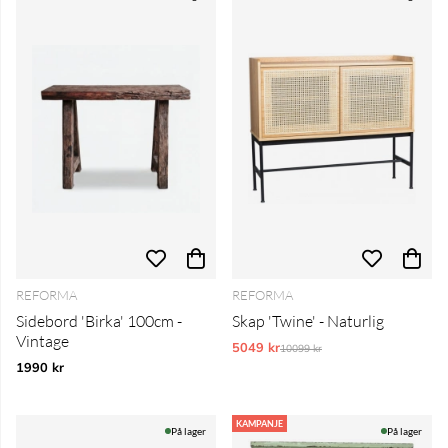
REFORMA
REFORMA
Sidebord 'Birka' 100cm -
Skap 'Twine' - Naturlig
Vintage
5049 kr
Vanlig pris:
10099 kr
1990 kr
KAMPANJE
På lager
På lager