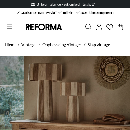
Bli bedriftskunde – søk om bedriftsrabatt* →
Gratis frakt over 1999kr*
Tollfritt
200% klimakompensert
Ønskelis
Antall i ø
.
Han
Anta
.
Hjem
Vintage
Oppbevaring Vintage
Skap vintage