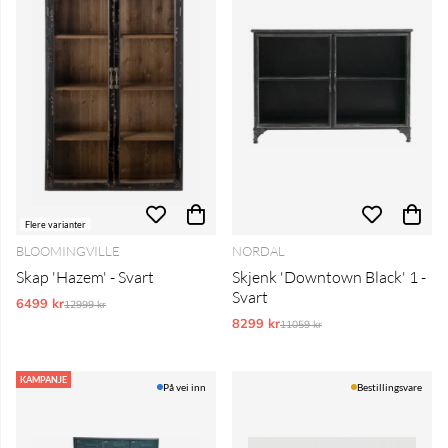
Flere varianter
BLOOMINGVILLE
NORDAL
Skap 'Hazem' - Svart
Skjenk 'Downtown Black' 1 -
Svart
6499 kr
Vanlig pris:
12999 kr
8299 kr
Vanlig pris:
11059 kr
KAMPANJE
På vei inn
Bestillingsvare