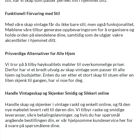
stil, har vi skap som passer perfekt inn i hjemmet ditt.
Funktionell Förvaring med Stil
Med våre skap vintage får du ikke bare stil, men også funksjonalitet.
Møblene våre tilbyr generøse oppbevaringsrom for å organisere og
holde orden på eiendelene dine, samtidig som de utgjør vakre
akcentbiter i hjemmet ditt.
Prisverdige Alternativer for Alle Hjem
Vi tror på å tilby høykvalitets møbler til overkommelige priser.
Derfor har vi et bredt utvalg av skap vintage som passer til alle
hjem og budsjetter. Enten du ser etter et stort skap til stuen eller en
liten skjenk til gangen, har vi noe for deg.
Handle Vintageskap og Skjenker Smidig og Sikkert online
Handle skap og skjenker i vintage raskt og enkelt online, og få den
nye møbelet levert rett til døren din. Vi tilbyr raske og smidige
leveranser, sikre betalingsløsninger, og hvis du har spørsmål
angående bestillingen din, er vår hjelpsomme kundeservice her for
å svare på spørsmålene dine.