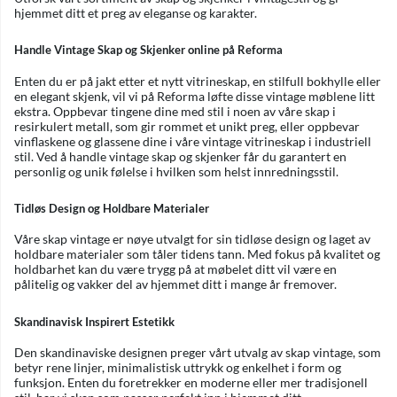
hjemmet ditt et preg av eleganse og karakter.
Handle Vintage Skap og Skjenker online på Reforma
Enten du er på jakt etter et nytt vitrineskap, en stilfull bokhylle eller
en elegant skjenk, vil vi på Reforma løfte disse vintage møblene litt
ekstra. Oppbevar tingene dine med stil i noen av våre skap i
resirkulert metall, som gir rommet et unikt preg, eller oppbevar
vinflaskene og glassene dine i våre vintage vitrineskap i industriell
stil. Ved å handle vintage skap og skjenker får du garantert en
personlig og unik følelse i hvilken som helst innredningsstil.
Tidløs Design og Holdbare Materialer
Våre skap vintage er nøye utvalgt for sin tidløse design og laget av
holdbare materialer som tåler tidens tann. Med fokus på kvalitet og
holdbarhet kan du være trygg på at møbelet ditt vil være en
pålitelig og vakker del av hjemmet ditt i mange år fremover.
Skandinavisk Inspirert Estetikk
Den skandinaviske designen preger vårt utvalg av skap vintage, som
betyr rene linjer, minimalistisk uttrykk og enkelhet i form og
funksjon. Enten du foretrekker en moderne eller mer tradisjonell