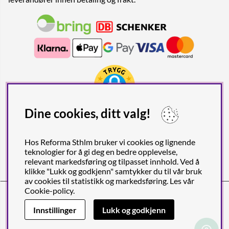
Dine cookies, ditt valg!
Hos Reforma Sthlm bruker vi cookies og lignende
teknologier for å gi deg en bedre opplevelse,
relevant markedsføring og tilpasset innhold. Ved å
klikke "Lukk og godkjenn" samtykker du til vår bruk
av cookies til statistikk og markedsføring. Les vår
Cookie-policy
.
Reforma Sthlm AB (org. nr. 556849-2606)
Birger Jarlsgatan 57C (Obs! Endast postadress), SE-113 56
Innstillinger
Lukk og godkjenn
STOCKHOLM, Sverige