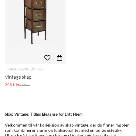
TRADEMARK LIVING
Vintage skap
2951 kr
Vanlig pris:
3279 kr
Skap Vintage: Tidløs Eleganse for Ditt Hjem
Velkommen til vår kolleksjon av skap vintage, der du finner møbler
som kombinerer sjarm og funksjonalitet med en tidløs estetikk.
Utforsk vårt sortiment av skap og skjenker i vintagestil og gi