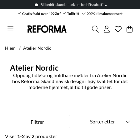
Bli bedriftskunde – søk om bedriftsrabatt* →
Gratis frakt over 1999kr*
Tollfritt
200% klimakompensert
Ønskelis
Antall i ø
.
Han
Anta
.
Hjem
Atelier Nordic
Atelier Nordic
Oppdag tidløse og holdbare møbler fra Atelier Nordic
hos Reforma. Skandinavisk design i høy kvalitet for det
moderne hjemmet, alltid til gode priser.
Sorter etter
Filtrer
Viser
1-2
av
2
produkter