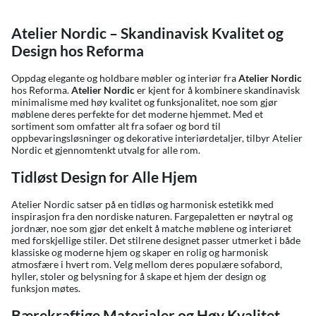
Atelier Nordic – Skandinavisk Kvalitet og
Design hos Reforma
Oppdag elegante og holdbare møbler og interiør fra
Atelier Nordic
hos Reforma.
Atelier Nordic
er kjent for å kombinere skandinavisk
minimalisme med høy kvalitet og funksjonalitet, noe som gjør
møblene deres perfekte for det moderne hjemmet. Med et
sortiment som omfatter alt fra sofaer og bord til
oppbevaringsløsninger og dekorative interiørdetaljer, tilbyr Atelier
Nordic et gjennomtenkt utvalg for alle rom.
Tidløst Design for Alle Hjem
Atelier Nordic satser på en tidløs og harmonisk estetikk med
inspirasjon fra den nordiske naturen. Fargepaletten er nøytral og
jordnær, noe som gjør det enkelt å matche møblene og interiøret
med forskjellige stiler. Det stilrene designet passer utmerket i både
klassiske og moderne hjem og skaper en rolig og harmonisk
atmosfære i hvert rom. Velg mellom deres populære sofabord,
hyller, stoler og belysning for å skape et hjem der design og
funksjon møtes.
Bærekraftige Materialer og Høy Kvalitet