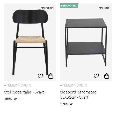
Produkter
RESPONSIBLE
På vei inn
På lager
ATELIER NORDIC
ATELIER NORDIC
Stol 'Södertälje' - Svart
Sidebord 'Strömstad'
51x51cm - Svart
1669 kr
1269 kr