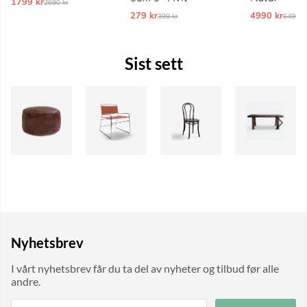
1799 kr
Ordinarie pris:
2690 kr
279 kr
Ordinarie pris:
4990 kr
Ordina
399 kr
6490 k
Sist sett
Nyhetsbrev
I vårt nyhetsbrev får du ta del av nyheter og tilbud før alle
andre.