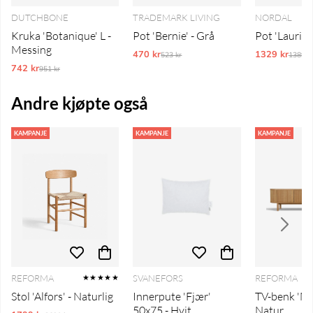
DUTCHBONE
TRADEMARK LIVING
NORDAL
Kruka 'Botanique' L -
Pot 'Bernie' - Grå
Pot 'Laurie'
Messing
470 kr
Ordinarie pris:
1329 kr
Ordina
523 kr
1389 k
742 kr
Ordinarie pris:
951 kr
Andre kjøpte også
KAMPANJE
KAMPANJE
KAMPANJE
REFORMA
SVANEFORS
REFORMA
★★★★★
Stol 'Alfors' - Naturlig
Innerpute 'Fjær'
TV-benk 'Mys
50x75 - Hvit
Natur