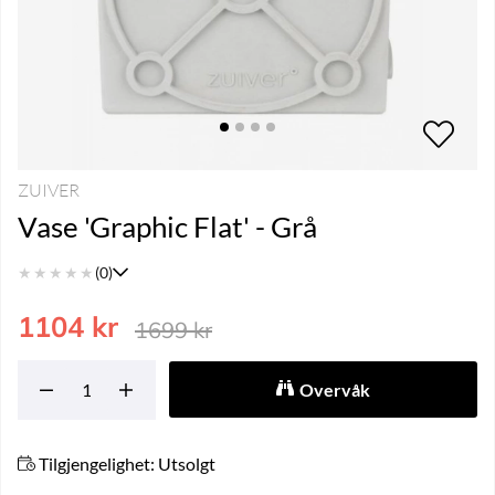
ZUIVER
Vase 'Graphic Flat' - Grå
★
★
★
★
★
(0)
1104
kr
1699
kr
Overvåk
Tilgjengelighet:
Utsolgt