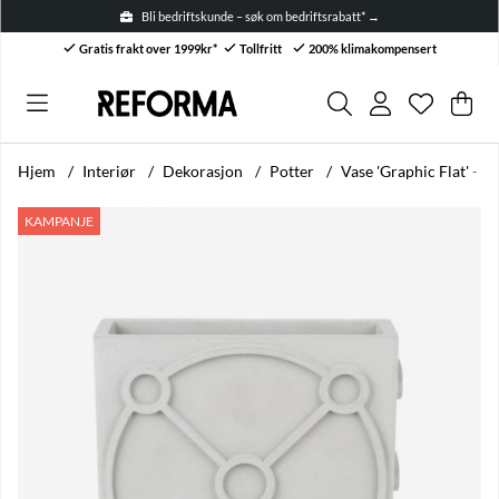
Bli bedriftskunde – søk om bedriftsrabatt* →
Gratis frakt over 1999kr*
Tollfritt
200% klimakompensert
Ønskelis
Antall i ø
.
Han
Anta
.
Hjem
Interiør
Dekorasjon
Potter
Vase 'Graphic Flat' - G
Produktbilder Vase 'Graphic Flat' - Grå
KAMPANJE