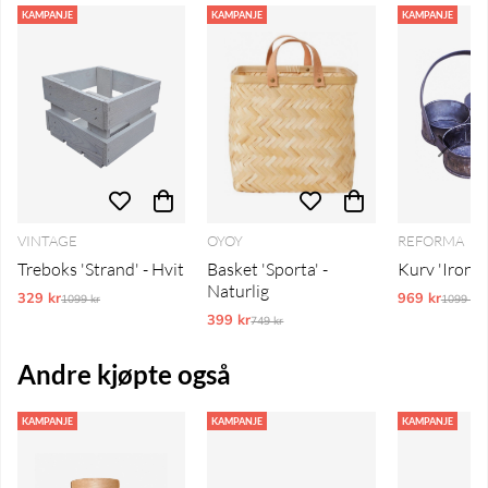
KAMPANJE
KAMPANJE
KAMPANJE
VINTAGE
OYOY
REFORMA
Treboks 'Strand' - Hvit
Basket 'Sporta' -
Kurv 'Iron c
Naturlig
329 kr
Ordinarie pris:
969 kr
Ordinar
1099 kr
1099 kr
399 kr
Ordinarie pris:
749 kr
Andre kjøpte også
KAMPANJE
KAMPANJE
KAMPANJE