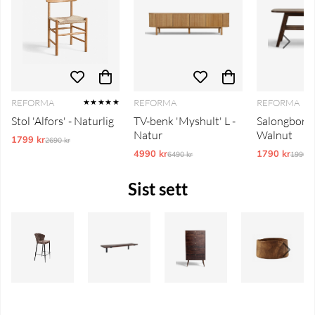
REFORMA
REFORMA
REFORMA
★★★★★
Stol 'Alfors' - Naturlig
TV-benk 'Myshult' L -
Salongbord 
Natur
Walnut
1799 kr
Ordinarie pris:
2690 kr
4990 kr
Ordinarie pris:
1790 kr
Ordina
6490 kr
1990 k
Sist sett