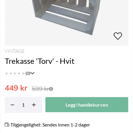
VINTAGE
Trekasse 'Torv' - Hvit
★
★
★
★
★
(0)
449
kr
599
kr
Legg i handlekurven
Tilgjengelighet:
Sendes innen 1-2 dager