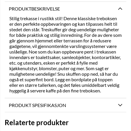
PRODUKTBESKRIVELSE
Stilig trekasse i rustikk stil! Denne klassiske treboksen
er den perfekte oppbevaringen og kan tilpasses helt til
stedet den står. Treskuffer gir deg uendelige muligheter
for både praktisk og stilig innredning. For de av dere som
går gjennom hjemmet eller terrassen for å redusere
gadgetene, vil gjennomtenkte varslingssystemer være
uslåelige. Noe som du kan oppbevare pent i trekassen
innendørs er toalettsaker, samleobjekter, kontorartikler,
etc. og utendørs, esken er perfekt å fylle med
kjøkkenutstyr, blomster, puter og mer. Som sagt er
mulighetene uendelige! Snu skuffen opp ned, så har du
også et superfint bord. Legg en bordplate på toppen
eller en større tallerken, og det føles umiddelbart veldig
hyggelig å servere kaffe på den fine treboksen.
PRODUKT SPESIFIKASJON
Relaterte produkter