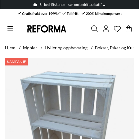
Bli bedriftskunde – søk om bedriftsrabatt* →
Gratis frakt over 1999kr*
Tollfritt
200% klimakompensert
Ønskelis
Antall i ø
.
Han
Anta
.
Hjem
Møbler
Hyller og oppbevaring
Bokser, Esker og Kurve
Produktbilder Trekasse 'Torv' - Hvit
KAMPANJE