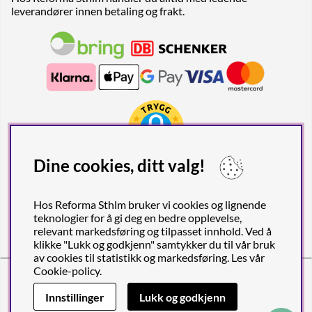
leverandører innen betaling og frakt.
Dine cookies, ditt valg!
Hos Reforma Sthlm bruker vi cookies og lignende
teknologier for å gi deg en bedre opplevelse,
relevant markedsføring og tilpasset innhold. Ved å
klikke "Lukk og godkjenn" samtykker du til vår bruk
av cookies til statistikk og markedsføring. Les vår
Cookie-policy
.
Reforma Sthlm AB (org. nr. 556849-2606)
Birger Jarlsgatan 57C (Obs! Endast postadress), SE-113 56
Innstillinger
Lukk og godkjenn
STOCKHOLM, Sverige