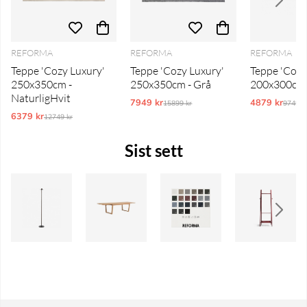
REFORMA
REFORMA
REFORMA
Teppe 'Cozy Luxury'
Teppe 'Cozy Luxury'
Teppe 'Cozy
250x350cm -
250x350cm - Grå
200x300cm 
NaturligHvit
7949 kr
Ordinarie pris:
4879 kr
Ordina
15899 kr
9749 k
6379 kr
Ordinarie pris:
12749 kr
Sist sett