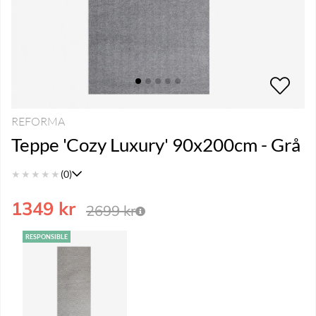
REFORMA
Teppe 'Cozy Luxury' 90x200cm - Grå
★
★
★
★
★
(0)
1349
kr
2699
kr
RESPONSIBLE