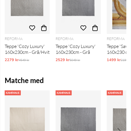
REFORMA
REFORMA
REFORMA
Teppe 'Cozy Luxury'
Teppe 'Cozy Luxury'
Teppe 'Save
160x230cm - Grå/Hvit
160x230cm - Grå
160x230 cm
2279 kr
Ordinarie pris:
2529 kr
Ordinarie pris:
1499 kr
Ordina
4549 kr
5049 kr
2199 k
Matche med
KAMPANJE
KAMPANJE
KAMPANJE