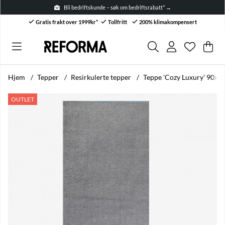
Bli bedriftskunde – søk om bedriftsrabatt* →
Gratis frakt over 1999kr*
Tollfritt
200% klimakompensert
Ønskelis
Antall i ø
.
Han
Anta
.
Hjem
Tepper
Resirkulerte tepper
Teppe 'Cozy Luxury' 90x2
Produktbilder Teppe 'Cozy Luxury' 90x200cm - Grå
OUTLET