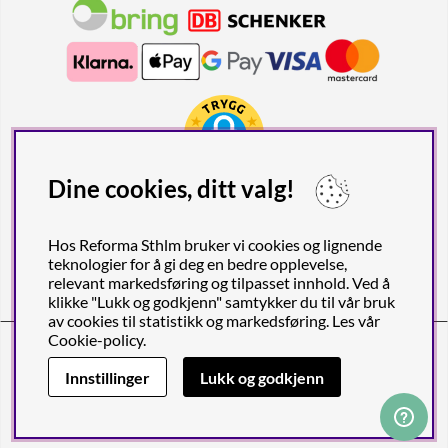
Dine cookies, ditt valg!
Hos Reforma Sthlm bruker vi cookies og lignende
teknologier for å gi deg en bedre opplevelse,
relevant markedsføring og tilpasset innhold. Ved å
klikke "Lukk og godkjenn" samtykker du til vår bruk
av cookies til statistikk og markedsføring. Les vår
Cookie-policy
.
Reforma Sthlm AB (org. nr. 556849-2606)
Birger Jarlsgatan 57C (Obs! Endast postadress), SE-113 56
Innstillinger
Lukk og godkjenn
STOCKHOLM, Sverige
© 2011- 2026 Copyright Reforma Sthlm AB