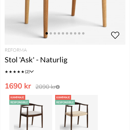
REFORMA
Stol 'Ask' - Naturlig
★
★
★
★
★
(2)
1690
kr
2090
kr
KAMPANJE
KAMPANJE
RESPONSIBLE
RESPONSIBLE