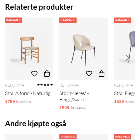
Relaterte produkter
KAMPANJE
KAMPANJE
KAMPANJE
REFORMA
REFORMA
REFORMA
★★★★★
Stol 'Alfors' - Naturlig
Stol 'Mieres' -
Stol 'Elegant
Beige/Svart
1799 kr
Ordinarie pris:
1529 kr
Ordina
2690 kr
3049 k
1509 kr
Ordinarie pris:
2149 kr
Andre kjøpte også
KAMPANJE
KAMPANJE