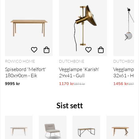
ROWICO HOME
DUTCHBONE
DUTCHBON
Spisebord 'Melfort'
Vegglampe 'Karish'
Vegglampe '
180x90cm - Eik
29x41 - Gull
32x61 - Hvi
9995 kr
1170 kr
Ordinarie pris:
1456 kr
Ordina
1974 kr
1974 k
Sist sett