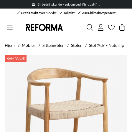
Bli bedriftskunde – søk om bedriftsrabatt* →
Gratis frakt over 1999kr*
Tollfritt
200% klimakompensert
Ønskelis
Antall i ø
.
Han
Anta
.
Hjem
Møbler
Sittemøbler
Stoler
Stol 'Ask' - Naturlig
Produktbilder Stol 'Ask' - Naturlig
KAMPANJE