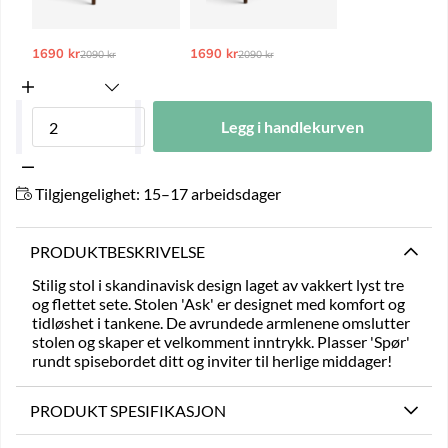
1690 kr
Ordinarie pris:
1690 kr
Ordinarie pris:
2090 kr
2090 kr
Legg i handlekurven
Tilgjengelighet:
15–17 arbeidsdager
PRODUKTBESKRIVELSE
Stilig stol i skandinavisk design laget av vakkert lyst tre
og flettet sete. Stolen 'Ask' er designet med komfort og
tidløshet i tankene. De avrundede armlenene omslutter
stolen og skaper et velkomment inntrykk. Plasser 'Spør'
rundt spisebordet ditt og inviter til herlige middager!
PRODUKT SPESIFIKASJON