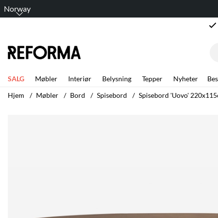
Norway
SALG
Møbler
Interiør
Belysning
Tepper
Nyheter
Bes
Hjem
Møbler
Bord
Spisebord
Spisebord 'Uovo' 220x115
Produktbilder Spisebord 'Uovo' 220x115cm - Valnøtt