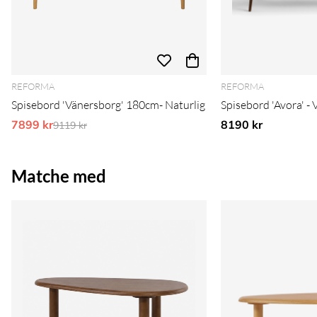
REFORMA
REFORMA
Spisebord 'Vänersborg' 180cm- Naturlig
Spisebord 'Avora' - 
7899 kr
Ordinarie pris:
8190 kr
9119 kr
Matche med