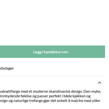
Legg i handlekurven
idsdager
i valnøttfarge med et moderne skandinavisk design. Den myke,
innbydende følelse og passer perfekt i både kjøkken og
esign og naturlige trefarge gjør det enkelt å matche med ulike