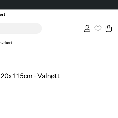
ert
Ønskeli
Antall i 
.
Ha
An
.
avekort
220x115cm - Valnøtt