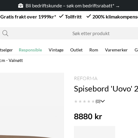
Bli bedriftskunde – søk om bedriftsrabatt* →
Gratis frakt over 1999kr*
Tollfritt
200% klimakompens
tselger
Responsible
Vintage
Outlet
Rom
Varemerker
G
cm - Valnøtt
REFORMA
Spisebord 'Uovo' 
★
★
★
★
★
(0)
8880
kr