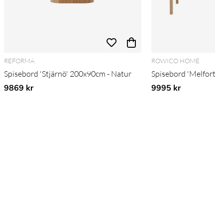
REFORMA
ROWICO HOME
Spisebord 'Stjärnö' 200x90cm - Natur
Spisebord 'Melfort' 
9869 kr
9995 kr