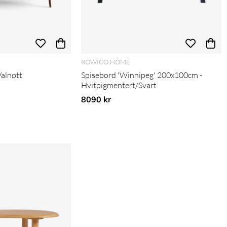
ROWICO HOME
Valnøtt
Spisebord 'Winnipeg' 200x100cm -
Hvitpigmentert/Svart
8090 kr