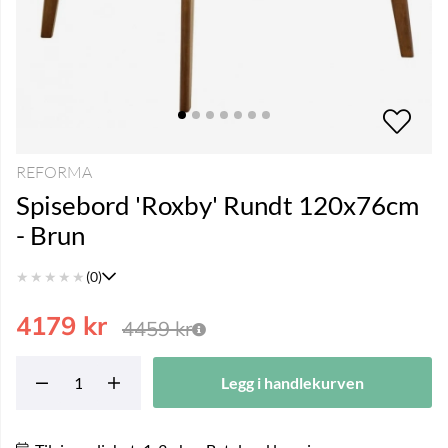
REFORMA
Spisebord 'Roxby' Rundt 120x76cm
- Brun
★
★
★
★
★
(0)
4179
kr
4459
kr
Legg i handlekurven