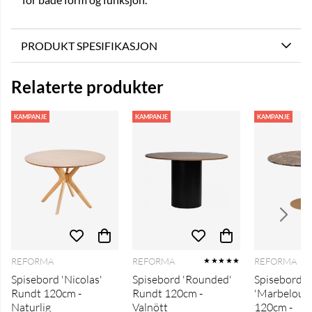
PRODUKT SPESIFIKASJON
Relaterte produkter
KAMPANJE
KAMPANJE
KAMPANJE
REFORMA
REFORMA
REFORMA
★★★★★
Spisebord 'Nicolas'
Spisebord 'Rounded'
Spisebord
Rundt 120cm -
Rundt 120cm -
'Marbelous
Naturlig
Valnött
120cm -