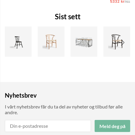
5332 kr
Ordina
7612 k
Sist sett
Nyhetsbrev
I vårt nyhetsbrev får du ta del av nyheter og tilbud før alle
andre.
Meld deg på