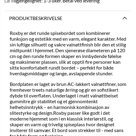
Tilgjengelighet:
1-3 uker. Betal ved levering
PRODUKTBESKRIVELSE
Roxby er det runde spisebordet som kombinerer
funksjon og estetikk med en varm, elegant karakter. Med
sin luftige silhuett og vakre valnøttfinish blir den et stilig
midtpunkt i hjemmet. Den sjenerøse diameteren på 120
cm og den runde formen skaper en innbydende følelse
og maksimerer plassen, slik at opptil fire personer kan
sitte komfortabelt rundt bordet – perfekt for både
hverdagsmiddager og lange, avslappende stunder.
Bordplaten er laget av brun AC-lakkert valnøttfiner, som
fremhever treets naturlige årring og gir en sofistikert
dybde til overflaten. Underlaget i matt valnøttbeiset
gummitre gir stabilitet og et gjennomtenkt
helhetsinntrykk – en harmonisk kombinasjon av
slitestyrke og design.Roxby passer like godt i det
moderne hjemmet som i en klassisk interiørstil, og
skaper en varm og trivelig spiseplass hvor designet
inviterer til samvær. Et bord som strekker til - med sans
for både form og funksjon.