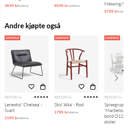
Messing/Sv
3639 kr
Ordinarie pris:
6049 kr
Ordinarie pris:
5199 kr
12099 kr
5799 kr
Ordina
11599 
Andre kjøpte også
KAMPANJE
KAMPANJE
KAMPANJE
REFORMA
REFORMA
REFORMA
★★★★★
★★★★★
Lenestol 'Chelsea' -
Stol 'Alta' - Rød
Spisegrupp
Svart
'Marbelous E
1799 kr
Ordinarie pris:
1990 kr
bord Ø120 
2190 kr
Ordinarie pris:
2690 kr
stoler