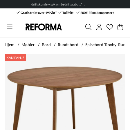
bedriftskunde – søk om bedriftsrabatt* →
Gratis frakt over 1999kr*
Tollfritt
200% klimakompensert
Ønskelis
Antall i ø
.
Han
Anta
.
Hjem
Møbler
Bord
Rundt bord
Spisebord 'Roxby' Rund
Produktbilder Spisebord 'Roxby' Rundt 120x76cm - Brun
KAMPANJE