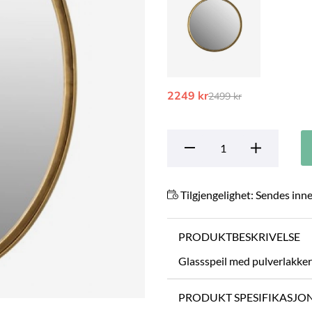
2249 kr
Ordinarie pris:
2499 kr
Tilgjengelighet:
Sendes inne
PRODUKTBESKRIVELSE
Glassspeil med pulverlakke
PRODUKT SPESIFIKASJO