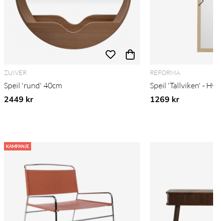
ZUIVER
REFORMA
Speil 'rund' 40cm
Speil 'Tallviken' - Hvi
2449 kr
1269 kr
KAMPANJE