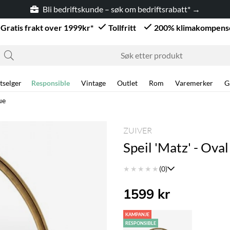
Bli bedriftskunde – søk om bedriftsrabatt* →
Gratis frakt over 1999kr*
Tollfritt
200% klimakompens
tselger
Responsible
Vintage
Outlet
Rom
Varemerker
G
ue
ZUIVER
Speil 'Matz' - Ova
★
★
★
★
★
(0)
1599
kr
KAMPANJE
RESPONSIBLE