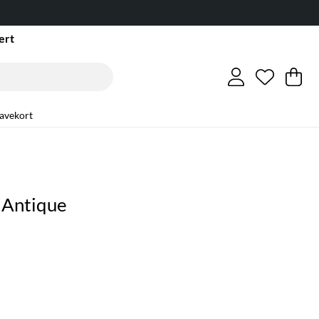
ert
Ønskeli
Antall i 
.
Ha
An
.
avekort
l Antique