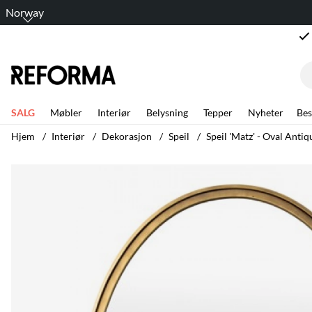
Norway
SALG
Møbler
Interiør
Belysning
Tepper
Nyheter
Bes
Hjem
Interiør
Dekorasjon
Speil
Speil 'Matz' - Oval Antiq
Produktbilder Speil 'Matz' - Oval Antique