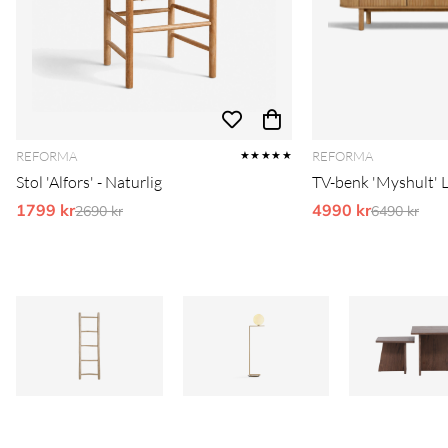
REFORMA
REFORMA
★★★★★
Stol 'Alfors' - Naturlig
TV-benk 'Myshult' L
1799 kr
Ordinarie pris:
4990 kr
Ordinarie 
2690 kr
6490 kr