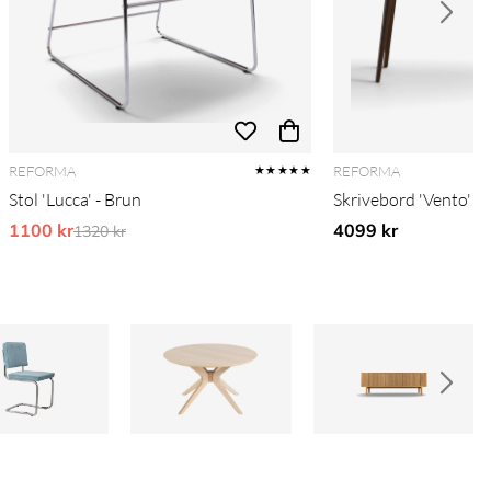
REFORMA
REFORMA
★★★★★
Stol 'Lucca' - Brun
Skrivebord 'Vento' 1
1100 kr
Ordinarie pris:
4099 kr
1320 kr