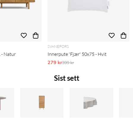
SVANEFORS
 - Natur
Innerpute 'Fjær' 50x75 - Hvit
pris:
279 kr
Ordinarie pris:
399 kr
Sist sett