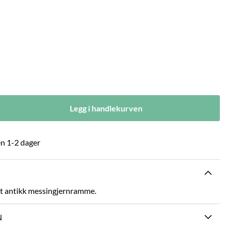
Legg i handlekurven
n 1-2 dager
rt antikk messingjernramme.
N