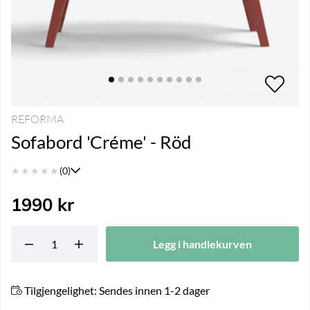
REFORMA
Sofabord 'Créme' - Röd
★
★
★
★
★
(0)
1990
kr
Legg i handlekurven
Tilgjengelighet:
Sendes innen 1-2 dager