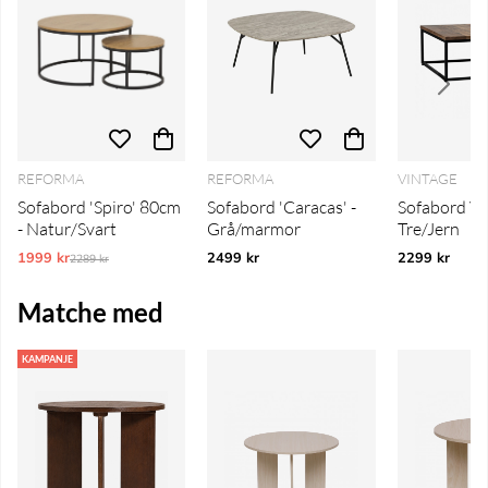
REFORMA
REFORMA
VINTAGE
Sofabord 'Spiro' 80cm
Sofabord 'Caracas' -
Sofabord Vi
- Natur/Svart
Grå/marmor
Tre/Jern
1999 kr
Ordinarie pris:
2499 kr
2299 kr
2289 kr
Matche med
KAMPANJE