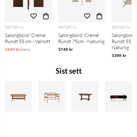
REFORMA
REFORMA
REFORMA
Salongbord 'Créme'
Salongbord 'Créme'
Salongbord 
Rundt 55 cm - Valnøtt
Rundt 75cm - Naturlig
Rundt 55 cm
Naturlig
1549 kr
Ordinarie pris:
3749 kr
3099 kr
3399 kr
Sist sett