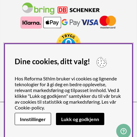
Dine cookies, ditt valg!
Hos Reforma Sthlm bruker vi cookies og lignende
teknologier for å gi deg en bedre opplevelse,
relevant markedsføring og tilpasset innhold. Ved å
klikke "Lukk og godkjenn" samtykker du til vår bruk
av cookies til statistikk og markedsføring. Les vår
Cookie-policy
.
Reforma Sthlm AB (org. nr. 556849-2606)
Birger Jarlsgatan 57C (Obs! Endast postadress), SE-113 56
Innstillinger
Lukk og godkjenn
STOCKHOLM, Sverige
© 2011- 2026 Copyright Reforma Sthlm AB