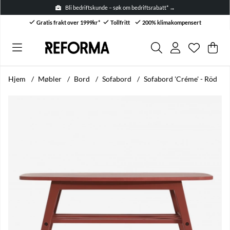
Bli bedriftskunde – søk om bedriftsrabatt* →
Gratis frakt over 1999kr*
Tollfritt
200% klimakompensert
Ønskelis
Antall i ø
.
Han
Anta
.
Hjem
Møbler
Bord
Sofabord
Sofabord 'Créme' - Röd
Produktbilder Sofabord 'Créme' - Röd