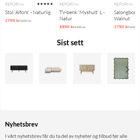
REFORMA
REFORMA
REFORMA
★★★★★
Stol 'Alfors' - Naturlig
TV-benk 'Myshult' L -
Salongbord 
Natur
Walnut
1799 kr
Ordinarie pris:
2690 kr
4990 kr
Ordinarie pris:
1790 kr
Ordina
6490 kr
1990 k
Sist sett
Nyhetsbrev
I vårt nyhetsbrev får du ta del av nyheter og tilbud før alle