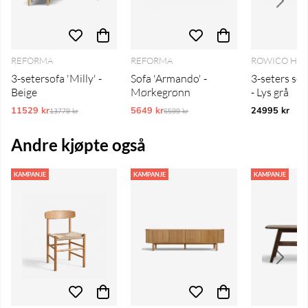
REFORMA
REFORMA
ROWICO HO
3-setersofa 'Milly' -
Sofa 'Armando' -
3-seters sof
Beige
Mørkegrønn
- Lys grå
11529 kr
Ordinarie pris:
5649 kr
Ordinarie pris:
24995 kr
13779 kr
6599 kr
Andre kjøpte også
KAMPANJE
KAMPANJE
KAMPANJE