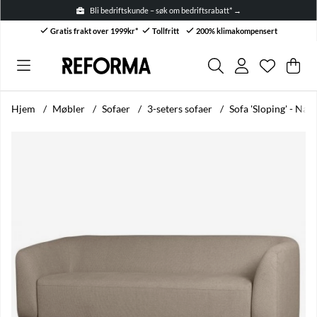
Bli bedriftskunde – søk om bedriftsrabatt* →
Gratis frakt over 1999kr*
Tollfritt
200% klimakompensert
Ønskelis
Antall i ø
.
Han
Anta
.
Hjem
Møbler
Sofaer
3-seters sofaer
Sofa 'Sloping' - Natu
Produktbilder Sofa 'Sloping' - Naturlig