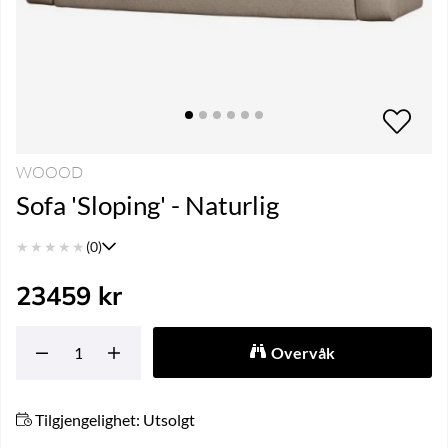
WOOOD
Sofa 'Sloping' - Naturlig
★
★
★
★
★
(0)
23459
kr
Overvåk
Tilgjengelighet:
Utsolgt