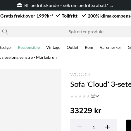
Bli bedriftskunde – søk om bedriftsrabatt* →
Gratis frakt over 1999kr*
Tollfritt
200% klimakompens
tselger
Responsible
Vintage
Outlet
Rom
Varemerker
G
rs sjeselong venstre - Mørkebrun
un
WOOOD
Sofa 'Cloud' 3-set
★
★
★
★
★
(0)
33229
kr