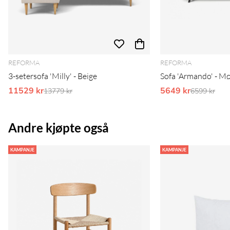
REFORMA
REFORMA
3-setersofa 'Milly' - Beige
Sofa 'Armando' - M
11529 kr
Ordinarie pris:
5649 kr
Ordinarie 
13779 kr
6599 kr
Andre kjøpte også
KAMPANJE
KAMPANJE