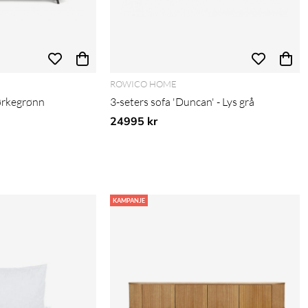
ROWICO HOME
ørkegrønn
3-seters sofa 'Duncan' - Lys grå
pris:
24995 kr
KAMPANJE