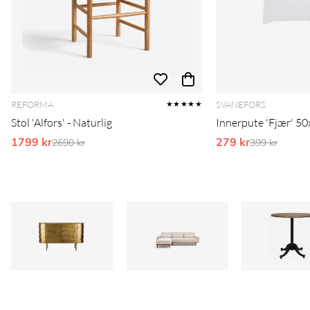
REFORMA
SVANEFORS
★★★★★
Stol 'Alfors' - Naturlig
Innerpute 'Fjær' 50
1799 kr
Ordinarie pris:
279 kr
Ordinarie pr
2690 kr
399 kr