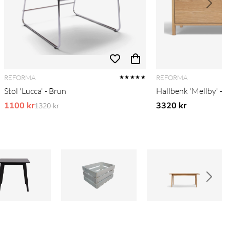
REFORMA
REFORMA
★★★★★
Stol 'Lucca' - Brun
Hallbenk 'Mellby' - E
1100 kr
Ordinarie pris:
3320 kr
1320 kr