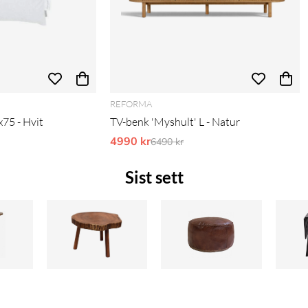
REFORMA
x75 - Hvit
TV-benk 'Myshult' L - Natur
is:
4990 kr
Ordinarie pris:
6490 kr
Sist sett