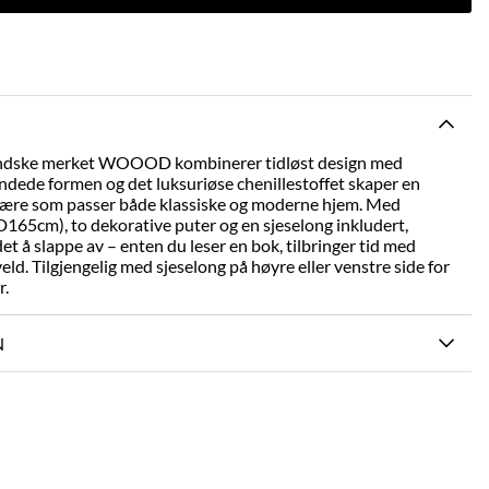
landske merket WOOOD kombinerer tidløst design med
dede formen og det luksuriøse chenillestoffet skaper en
ære som passer både klassiske og moderne hjem. Med
65cm), to dekorative puter og en sjeselong inkludert,
et å slappe av – enten du leser en bok, tilbringer tid med
veld. Tilgjengelig med sjeselong på høyre eller venstre side for
r.
N