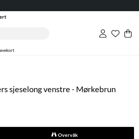
ert
Ønskeli
Antall i 
.
Ha
An
.
avekort
ers sjeselong venstre - Mørkebrun
Overvåk