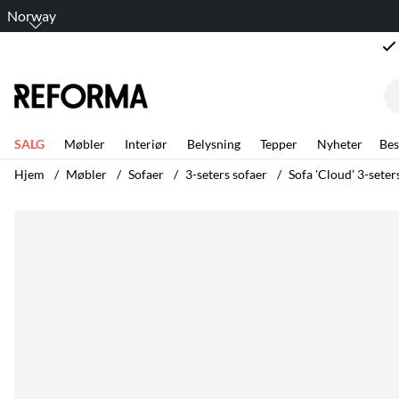
Norway
SALG
Møbler
Interiør
Belysning
Tepper
Nyheter
Bes
Hjem
Møbler
Sofaer
3-seters sofaer
Sofa 'Cloud' 3-sete
Produktbilder Sofa 'Cloud' 3-seters sjeselong venstre - Mørkebr