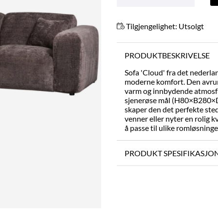
Tilgjengelighet:
Utsolgt
PRODUKTBESKRIVELSE
Sofa 'Cloud' fra det neder
moderne komfort. Den avrun
varm og innbydende atmosf
sjenerøse mål (H80×B280×D1
skaper den det perfekte sted
venner eller nyter en rolig k
å passe til ulike romløsninge
PRODUKT SPESIFIKASJO