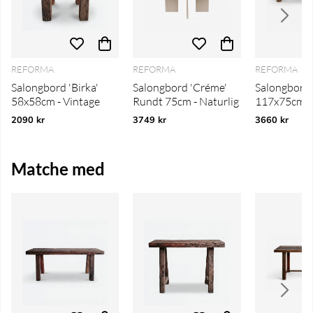
REFORMA
REFORMA
REFORMA
Salongbord 'Birka'
Salongbord 'Créme'
Salongbord 
58x58cm - Vintage
Rundt 75cm - Naturlig
117x75cm - 
2090 kr
3749 kr
3660 kr
Matche med