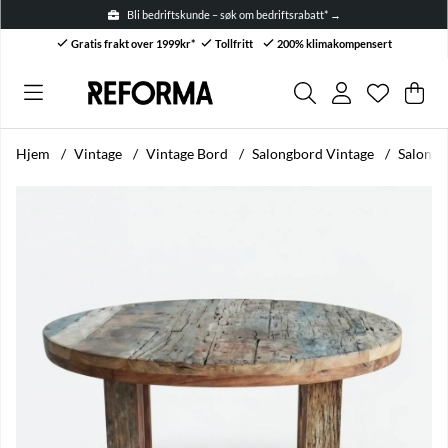
Bli bedriftskunde – søk om bedriftsrabatt* →
Gratis frakt over 1999kr*
Tollfritt
200% klimakompensert
Ønskelis
Antall i ø
.
Han
Anta
.
Hjem
Vintage
Vintage Bord
Salongbord Vintage
Salongb
Produktbilder Salongbord 'Birka' Rundt 85x85cm - Vintage