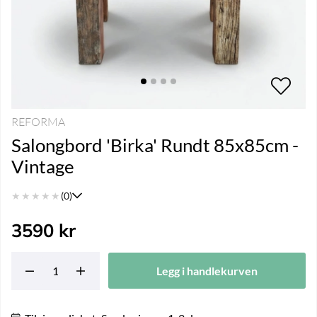
REFORMA
Salongbord 'Birka' Rundt 85x85cm -
Vintage
★
★
★
★
★
(0)
3590
kr
Legg i handlekurven