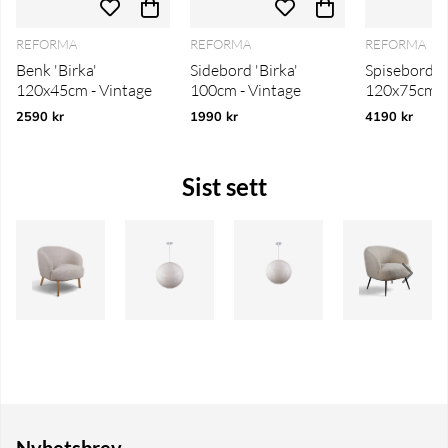
REFORMA
REFORMA
REFORMA
Benk 'Birka'
Sidebord 'Birka'
Spisebord 'B
120x45cm - Vintage
100cm - Vintage
120x75cm - 
2590 kr
1990 kr
4190 kr
Sist sett