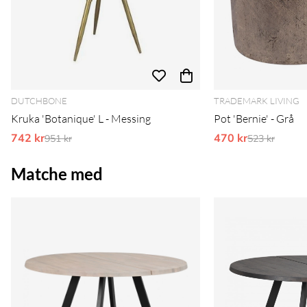
DUTCHBONE
TRADEMARK LIVING
Kruka 'Botanique' L - Messing
Pot 'Bernie' - Grå
742 kr
Ordinarie pris:
470 kr
Ordinarie pr
951 kr
523 kr
Matche med