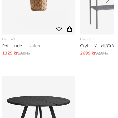
NORDAL
HÜBSCH
Pot 'Laurie' L - Nature
Gryte - Metall/Grå
1329 kr
Ordinarie pris:
2699 kr
Ordinarie pr
1389 kr
3299 kr