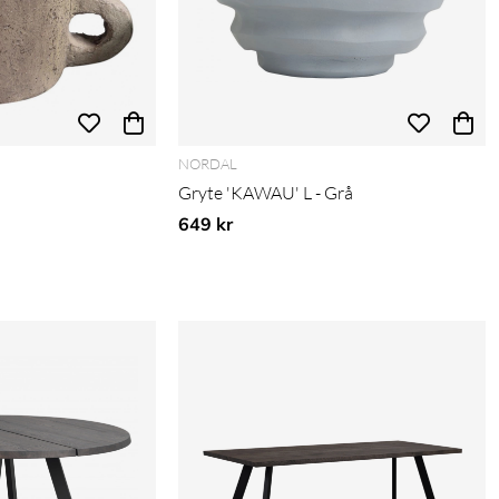
NORDAL
Gryte 'KAWAU' L - Grå
is:
649 kr