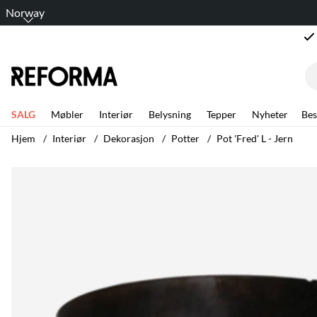
Norway
SALG
Møbler
Interiør
Belysning
Tepper
Nyheter
Bes
Hjem
Interiør
Dekorasjon
Potter
Pot 'Fred' L - Jern
Produktbilder Pot 'Fred' L - Jern