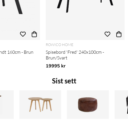
ROWICO HOME
undt 160cm - Brun
Spisebord 'Fred' 240x100cm -
Brun/Svart
19995 kr
Sist sett