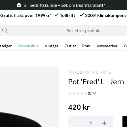
Bli bedriftskunde – søk om bedriftsrabatt* →
Gratis frakt over 1999kr*
Tollfritt
200% klimakompens
tselger
Responsible
Vintage
Outlet
Rom
Varemerker
G
TRADEMARK LIVING
Pot 'Fred' L - Jern
★
★
★
★
★
(0)
420
kr