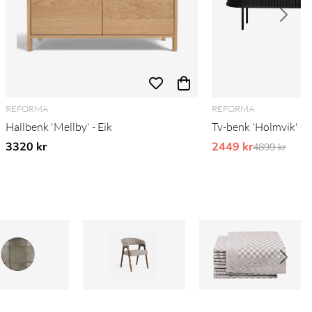
REFORMA
REFORMA
Hallbenk 'Mellby' - Eik
Tv-benk 'Holmvik' - S
3320 kr
2449 kr
Ordinarie pr
4899 kr