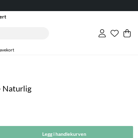
ert
Ønskeli
Antall i 
.
Ha
An
.
avekort
- Naturlig
Legg i handlekurven