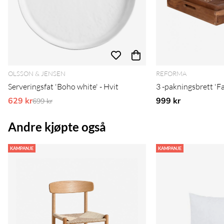
OLSSON & JENSEN
REFORMA
Serveringsfat 'Boho white' - Hvit
3 -pakningsbrett 'Fa
629 kr
Ordinarie pris:
999 kr
699 kr
Andre kjøpte også
KAMPANJE
KAMPANJE