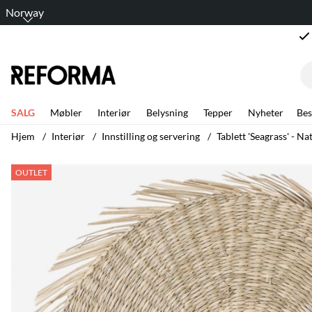
Norway
SALG
Møbler
Interiør
Belysning
Tepper
Nyheter
Bes
Hjem
Interiør
Innstilling og servering
Tablett 'Seagrass' - Na
Produktbilder Tablett 'Seagrass' - Naturlig
OUTLET