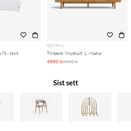
REFORMA
x75 - Hvit
TV-benk 'Myshult' L - Natur
is:
4990 kr
Ordinarie pris:
6490 kr
Sist sett