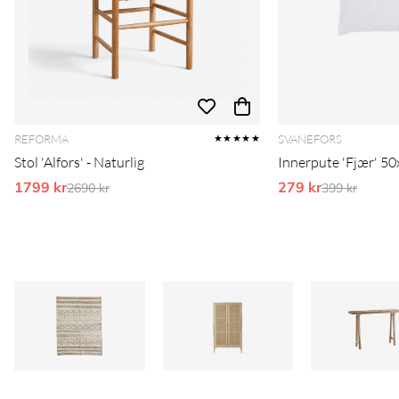
REFORMA
SVANEFORS
★★★★★
Stol 'Alfors' - Naturlig
Innerpute 'Fjær' 50
1799 kr
Ordinarie pris:
279 kr
Ordinarie pr
2690 kr
399 kr