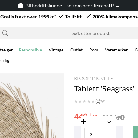
Bli bedriftskunde – søk om bedriftsrabatt* →
Gratis frakt over 1999kr*
Tollfritt
200% klimakompens
tselger
Responsible
Vintage
Outlet
Rom
Varemerker
G
turlig
BLOOMINGVILLE
Tablett 'Seagrass' 
★
★
★
★
★
(0)
449
kr
899
kr