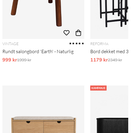
VINTAGE
REFORMA
★★★★★
Rundt salongbord 'Earth' - Naturlig
Bord dekket med 3 'G
999 kr
Ordinarie pris:
1179 kr
Ordinarie pr
1999 kr
2349 kr
KAMPANJE