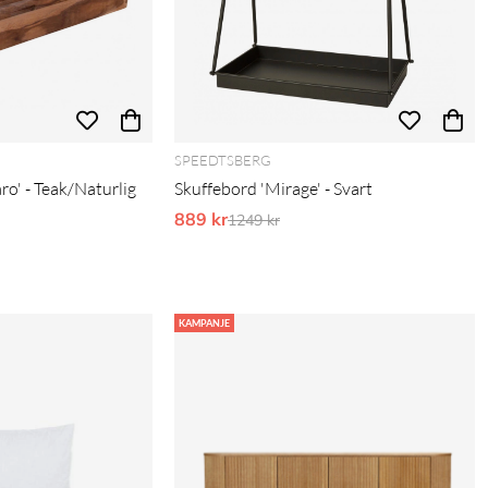
SPEEDTSBERG
ro' - Teak/Naturlig
Skuffebord 'Mirage' - Svart
889 kr
Ordinarie pris:
1249 kr
KAMPANJE