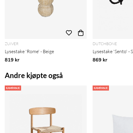
ZUIVER
DUTCHBONE
Lysestake 'Rome' - Beige
Lysestake 'Sento' - 
819 kr
869 kr
Andre kjøpte også
KAMPANJE
KAMPANJE