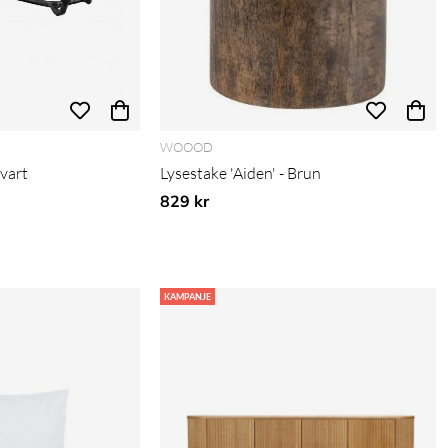
WOOOD
Svart
Lysestake 'Aiden' - Brun
829 kr
KAMPANJE