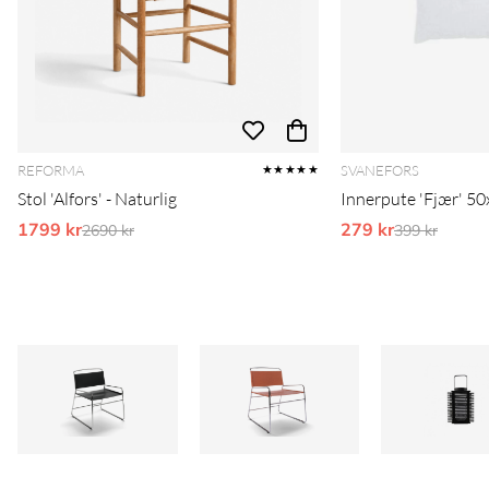
REFORMA
SVANEFORS
★★★★★
Stol 'Alfors' - Naturlig
Innerpute 'Fjær' 50
1799 kr
Ordinarie pris:
279 kr
Ordinarie pr
2690 kr
399 kr