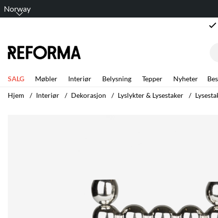
Norway
SALG
Møbler
Interiør
Belysning
Tepper
Nyheter
Bes
Hjem
Interiør
Dekorasjon
Lyslykter & Lysestaker
Lysesta
Produktbilder Lysestake 'Bubbles' - Sølv