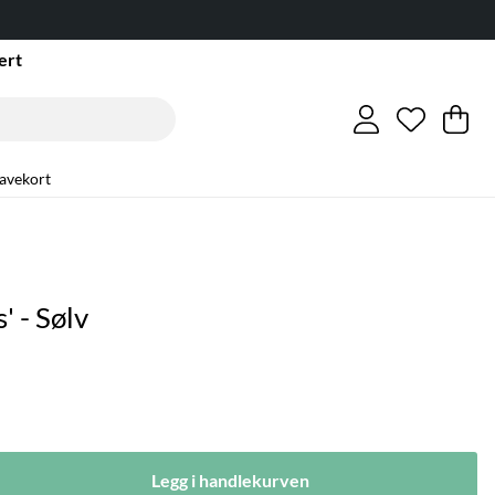
ert
Ønskeli
Antall i 
.
Ha
An
.
avekort
' - Sølv
Legg i handlekurven