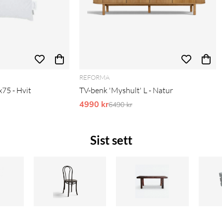
REFORMA
x75 - Hvit
TV-benk 'Myshult' L - Natur
is:
4990 kr
Ordinarie pris:
6490 kr
Sist sett