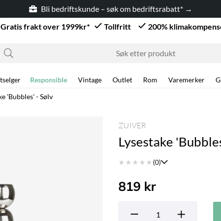
Bli bedriftskunde – søk om bedriftsrabatt* →
Gratis frakt over 1999kr*
Tollfritt
200% klimakompens
tselger
Responsible
Vintage
Outlet
Rom
Varemerker
G
ke 'Bubbles' - Sølv
ZUIVER
Lysestake 'Bubbles
★
★
★
★
★
(0)
819
kr