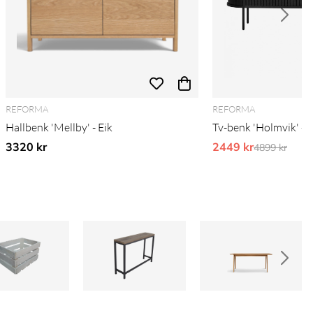
REFORMA
REFORMA
Hallbenk 'Mellby' - Eik
Tv-benk 'Holmvik' - S
3320 kr
2449 kr
Ordinarie pr
4899 kr