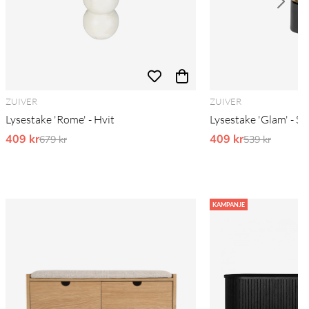
ZUIVER
ZUIVER
Lysestake 'Rome' - Hvit
Lysestake 'Glam' - Sv
409 kr
Ordinarie pris:
409 kr
Ordinarie pri
679 kr
539 kr
KAMPANJE