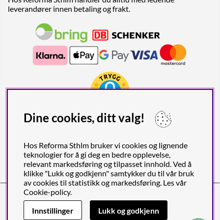
leverandører innen betaling og frakt.
Dine cookies, ditt valg!
Hos Reforma Sthlm bruker vi cookies og lignende
teknologier for å gi deg en bedre opplevelse,
relevant markedsføring og tilpasset innhold. Ved å
klikke "Lukk og godkjenn" samtykker du til vår bruk
av cookies til statistikk og markedsføring. Les vår
Cookie-policy
.
Reforma Sthlm AB (org. nr. 556849-2606)
Birger Jarlsgatan 57C (Obs! Endast postadress), SE-113 56
Innstillinger
Lukk og godkjenn
STOCKHOLM, Sverige