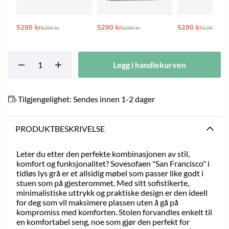
5290 kr
Ordinarie pris:
5290 kr
Ordinarie pris:
5290 kr
Ordinarie
6290 kr
6290 kr
6290 kr
Legg i handlekurven
Tilgjengelighet:
Sendes innen 1-2 dager
PRODUKTBESKRIVELSE
Leter du etter den perfekte kombinasjonen av stil,
komfort og funksjonalitet? Sovesofaen "San Francisco" i
tidløs lys grå er et allsidig møbel som passer like godt i
stuen som på gjesterommet. Med sitt sofistikerte,
minimalistiske uttrykk og praktiske design er den ideell
for deg som vil maksimere plassen uten å gå på
kompromiss med komforten. Stolen forvandles enkelt til
en komfortabel seng, noe som gjør den perfekt for