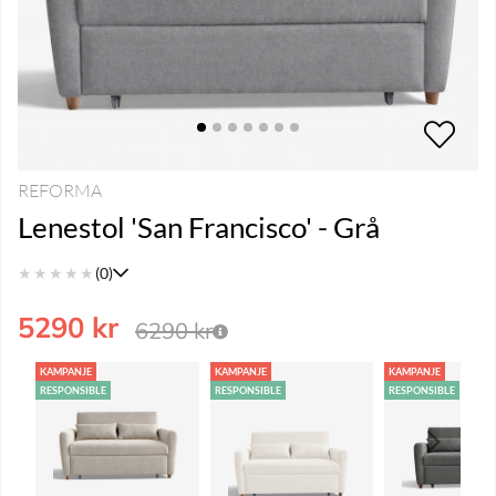
REFORMA
Lenestol 'San Francisco' - Grå
★
★
★
★
★
(0)
5290
kr
6290
kr
KAMPANJE
KAMPANJE
KAMPANJE
RESPONSIBLE
RESPONSIBLE
RESPONSIBLE