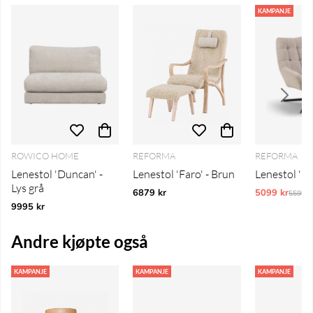
KAMPANJE
ROWICO HOME
REFORMA
REFORMA
Lenestol 'Duncan' -
Lenestol 'Faro' - Brun
Lenestol 'Pa
Lys grå
6879 kr
5099 kr
Ordina
5599 k
9995 kr
Andre kjøpte også
KAMPANJE
KAMPANJE
KAMPANJE