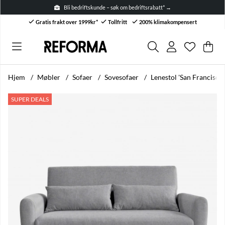
Bli bedriftskunde – søk om bedriftsrabatt* →
Gratis frakt over 1999kr*
Tollfritt
200% klimakompensert
Ønskelis
Antall i ø
.
Han
Anta
.
Hjem
Møbler
Sofaer
Sovesofaer
Lenestol 'San Francisco'
Produktbilder Lenestol 'San Francisco' - Grå
SUPER DEALS