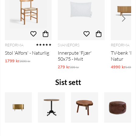
REFORMA
SVANEFORS
REFORMA
★★★★★
Stol 'Alfors' - Naturlig
Innerpute 'Fjær'
TV-benk 'Mys
50x75 - Hvit
Natur
1799 kr
Ordinarie pris:
2690 kr
279 kr
Ordinarie pris:
4990 kr
Ordina
399 kr
6490 k
Sist sett