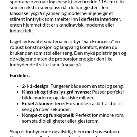
spontane overnattingsbesøk (sovebredde 116 cm) eller
som en ekstra soveplass når du har gjester. Den
klassiske lysgrå nyansen og moderne linjene gir et
stilrent inntrykk som smelter inn i de fleste interiører,
enten hjemmet ditt er skandinavisk, moderne eller
industrielt.
Laget av kvalitetsmaterialer, tilbyr "San Francisco" en
robust konstruksjon og langvarig komfort, enten du
bruker den som stol eller seng. Den myke polstringen og
de velgjennomtenkte proporsjonene gjør den like
innbydende å sitte i som å sove på.
Fordeler
:
2-i-1-design
: Fungerer både som en stol og seng.
Klassisk og tidløs lys grå nyanse:
Passer perfekt i
både moderne og klassiske miljøer.
Enkel å konvertere:
Forvandles raskt fra stol til
seng på noen sekunder.
Kompakt og funksjonell:
Perfekt for mindre rom,
som studioleiligheter eller gjesterom.
Skap et innbydende og allsidig hjem med sovesofaen