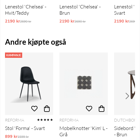
Lenestol 'Chelsea' -
Lenestol 'Chelsea' -
Lenestol 'Ch
Hvit/Teddy
Brun
Svart
2190 kr
Ordinarie pris:
2190 kr
Ordinarie pris:
2190 kr
Ordina
2690 kr
2690 kr
2690 k
Andre kjøpte også
KAMPANJE
REFORMA
REFORMA
DUTCHBON
★★★★★
Stol 'Forma' - Svart
Møbelknotter 'Kim' L -
Sidebord 'N
Grå
- Brun
899 kr
Ordinarie pris:
1599 kr