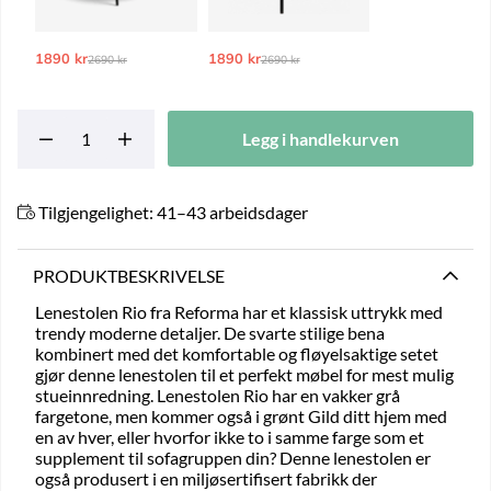
1890 kr
Ordinarie pris:
1890 kr
Ordinarie pris:
2690 kr
2690 kr
Legg i handlekurven
Tilgjengelighet:
41–43 arbeidsdager
PRODUKTBESKRIVELSE
Lenestolen Rio fra Reforma har et klassisk uttrykk med
trendy moderne detaljer. De svarte stilige bena
kombinert med det komfortable og fløyelsaktige setet
gjør denne lenestolen til et perfekt møbel for mest mulig
stueinnredning. Lenestolen Rio har en vakker grå
fargetone, men kommer også i grønt Gild ditt hjem med
en av hver, eller hvorfor ikke to i samme farge som et
supplement til sofagruppen din? Denne lenestolen er
også produsert i en miljøsertifisert fabrikk der