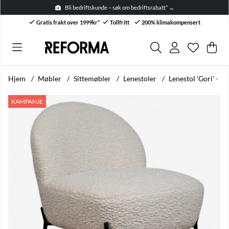
Bli bedriftskunde – søk om bedriftsrabatt* →
Gratis frakt over 1999kr*
Tollfritt
200% klimakompensert
Ønskelis
Antall i ø
.
Han
Anta
.
Hjem
Møbler
Sittemøbler
Lenestoler
Lenestol 'Gori' - H
Produktbilder Lenestol 'Gori' - Hvit/Teddy
KAMPANJE