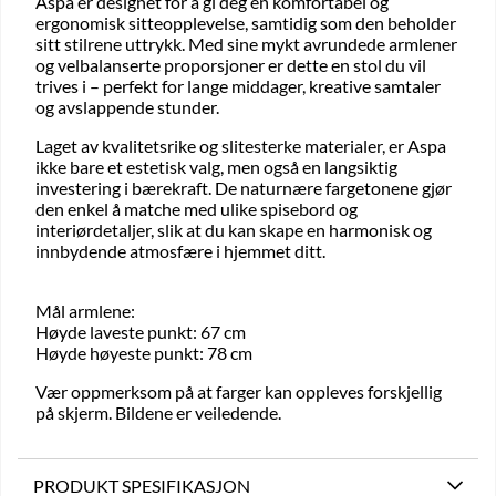
Aspa er designet for å gi deg en komfortabel og
ergonomisk sitteopplevelse, samtidig som den beholder
sitt stilrene uttrykk. Med sine mykt avrundede armlener
og velbalanserte proporsjoner er dette en stol du vil
trives i – perfekt for lange middager, kreative samtaler
og avslappende stunder.
Laget av kvalitetsrike og slitesterke materialer, er Aspa
ikke bare et estetisk valg, men også en langsiktig
investering i bærekraft. De naturnære fargetonene gjør
den enkel å matche med ulike spisebord og
interiørdetaljer, slik at du kan skape en harmonisk og
innbydende atmosfære i hjemmet ditt.
Mål armlene:
Høyde laveste punkt: 67 cm
Høyde høyeste punkt: 78 cm
Vær oppmerksom på at farger kan oppleves forskjellig
på skjerm. Bildene er veiledende.
PRODUKT SPESIFIKASJON