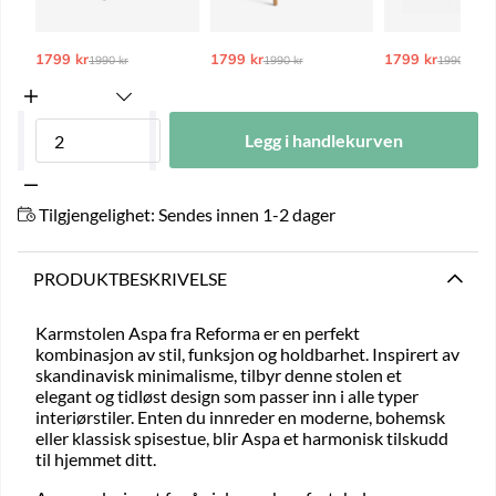
1799 kr
Ordinarie pris:
1799 kr
Ordinarie pris:
1799 kr
Ordinarie
1990 kr
1990 kr
1990 kr
Legg i handlekurven
Tilgjengelighet:
Sendes innen 1-2 dager
PRODUKTBESKRIVELSE
Karmstolen Aspa fra Reforma er en perfekt
kombinasjon av stil, funksjon og holdbarhet. Inspirert av
skandinavisk minimalisme, tilbyr denne stolen et
elegant og tidløst design som passer inn i alle typer
interiørstiler. Enten du innreder en moderne, bohemsk
eller klassisk spisestue, blir Aspa et harmonisk tilskudd
til hjemmet ditt.