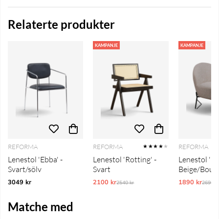
Relaterte produkter
KAMPANJE
KAMPANJE
REFORMA
REFORMA
REFORMA
★★★★
★
Lenestol 'Ebba' -
Lenestol 'Rotting' -
Lenestol 'Go
Svart/sölv
Svart
Beige/Bouc
3049 kr
2100 kr
Ordinarie pris:
1890 kr
Ordina
2540 kr
2690 k
Matche med