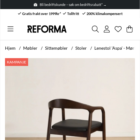
Bli bedriftskunde – søk om bedriftsrabatt* →
Gratis frakt over 1999kr*
Tollfritt
200% klimakompensert
Ønskelis
Antall i ø
.
Han
Anta
.
Hjem
Møbler
Sittemøbler
Stoler
Lenestol 'Aspa' - Mørk
Produktbilder Lenestol 'Aspa' - Mørkebrun
KAMPANJE