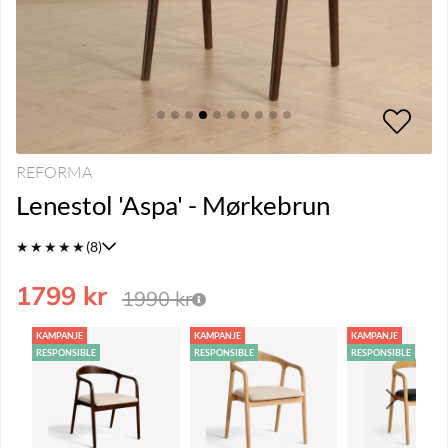
REFORMA
Lenestol 'Aspa' - Mørkebrun
★
★
★
★
★
(8)
1799
kr
1990
kr
KAMPANJE
KAMPANJE
KAMPANJE
RESPONSIBLE
RESPONSIBLE
RESPONSIBLE