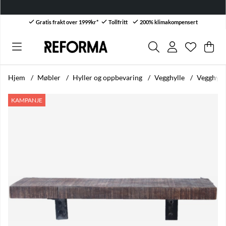
Bli bedriftskunde 
Gratis frakt over 1999kr*
Tollfritt
200% klimakompensert
Ønskelis
Antall i ø
.
Han
Anta
.
Hjem
Møbler
Hyller og oppbevaring
Vegghylle
Vegghylle
Produktbilder Vegghylle Vintage - Resirkulert treverk
KAMPANJE