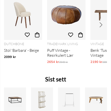
DUTCHBONE
TRADEMARK LIVING
VINTAGE
Stol 'Barbara' - Beige
Puff Vintage -
Benk 'Tuscan
Resirkulert Lær
Vintage
2099 kr
2654 kr
Ordinarie pris:
2190 kr
Ordina
2949 kr
2990 k
Sist sett