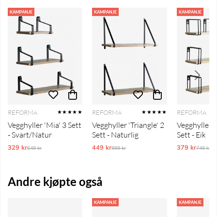
KAMPANJE
KAMPANJE
KAMPANJE
REFORMA
REFORMA
REFORMA
★★★★★
★★★★★
Vegghyller 'Mia' 3 Sett
Vegghyller 'Triangle' 2
Vegghyller '
- Svart/Natur
Sett - Naturlig
Sett - Eik
329 kr
Ordinarie pris:
449 kr
Ordinarie pris:
379 kr
Ordinar
649 kr
899 kr
749 kr
Andre kjøpte også
KAMPANJE
KAMPANJE