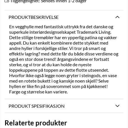
Tilgjengelighet:
Sendes innen 1-2 dager
PRODUKTBESKRIVELSE
En vegghylle med fantastisk uttrykk fra det danske og
superkule interiørdesignselskapet Trademark Living.
Dette stilige tremøbler har en ypperlig patina og vakker
appell. Du kan enkelt kombinere dette stykket med
andre hyller i forskjellige stiler. Vi tror på smart og
effektiv lagring? med dette får du både disse verdiene og
også en stor dose trend! årgangsvindene er fortsatt
sterke, og vi tror at du kan holde de nyeste
loppekuppene på toppen av dette flotte utseendet.
Hvorfor ikke også legge noen gryter i steingods, en vase
med en rotete bukett i og kanskje noen skjell? Selve
hyllen er like fin på soverommet som på kjøkkenet!
Farge og størrelse kan variere.
PRODUKT SPESIFIKASJON
Relaterte produkter