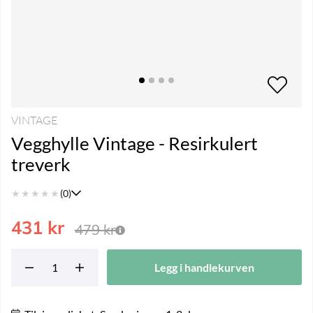
VINTAGE
Vegghylle Vintage - Resirkulert
treverk
★
★
★
★
★
(0)
431
kr
479
kr
Legg i handlekurven