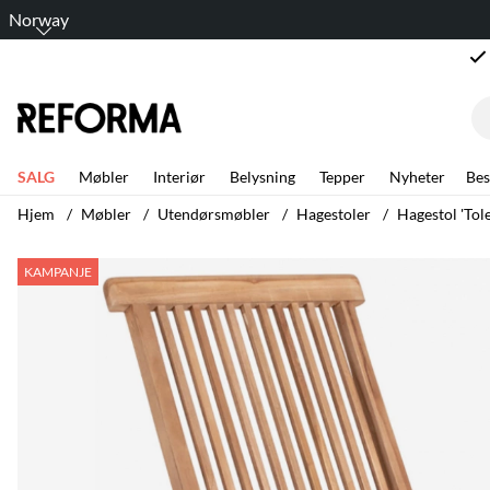
Norway
SALG
Møbler
Interiør
Belysning
Tepper
Nyheter
Bes
Hjem
Møbler
Utendørsmøbler
Hagestoler
Hagestol 'Tole
Produktbilder Hagestol 'Toledo' - Teak
KAMPANJE