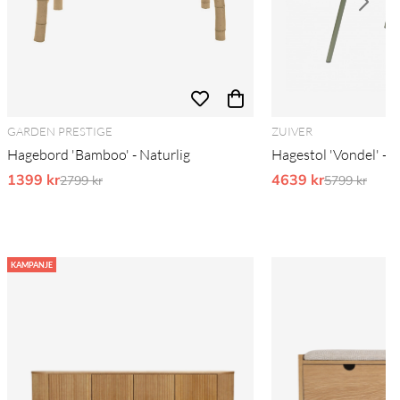
GARDEN PRESTIGE
ZUIVER
Hagebord 'Bamboo' - Naturlig
Hagestol 'Vondel' - 
1399 kr
Ordinarie pris:
4639 kr
Ordinarie pr
2799 kr
5799 kr
KAMPANJE