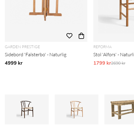
GARDEN PRESTIGE
REFORMA
Sidebord 'Falsterbo' - Naturlig
Stol 'Alfors' - Naturl
4999 kr
1799 kr
Ordinarie 
2690 kr