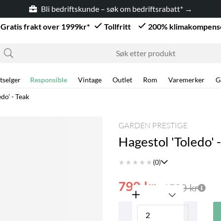
Bli bedriftskunde – søk om bedriftsrabatt* →
Gratis frakt over 1999kr*
Tollfritt
200% klimakompens
tselger
Responsible
Vintage
Outlet
Rom
Varemerker
G
do' - Teak
GARDEN PRESTIGE
Hagestol 'Toledo' 
★
★
★
★
★
(0)
799
kr
1599
kr