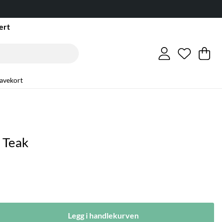
ert
Ønskeli
Antall i 
.
Ha
An
.
avekort
- Teak
Legg i handlekurven