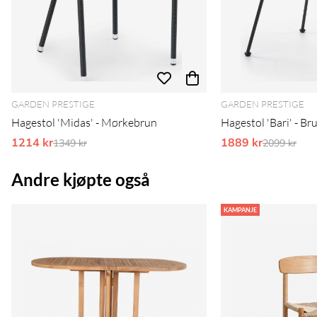
GARDEN PRESTIGE
GARDEN PRESTIGE
Hagestol 'Midas' - Mørkebrun
Hagestol 'Bari' - Br
1214 kr
Ordinarie pris:
1889 kr
Ordinarie 
1349 kr
2099 kr
Andre kjøpte også
KAMPANJE