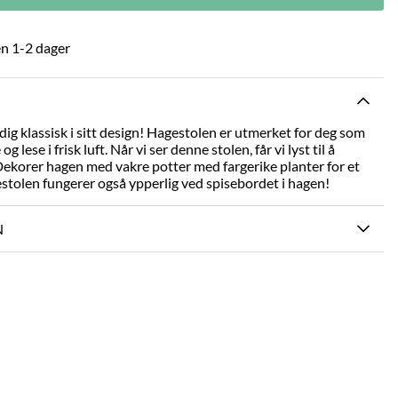
n 1-2 dager
ldig klassisk i sitt design! Hagestolen er utmerket for deg som
 og lese i frisk luft. Når vi ser denne stolen, får vi lyst til å
ekorer hagen med vakre potter med fargerike planter for et
gestolen fungerer også ypperlig ved spisebordet i hagen!
N