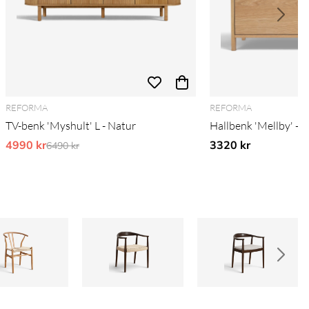
REFORMA
REFORMA
TV-benk 'Myshult' L - Natur
Hallbenk 'Mellby' - E
4990 kr
Ordinarie pris:
3320 kr
6490 kr