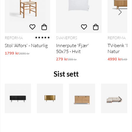
REFORMA
SVANEFORS
REFORMA
★★★★★
Stol 'Alfors' - Naturlig
Innerpute 'Fjær'
TV-benk 'Mys
50x75 - Hvit
Natur
1799 kr
Ordinarie pris:
2690 kr
279 kr
Ordinarie pris:
4990 kr
Ordina
399 kr
6490 k
Sist sett