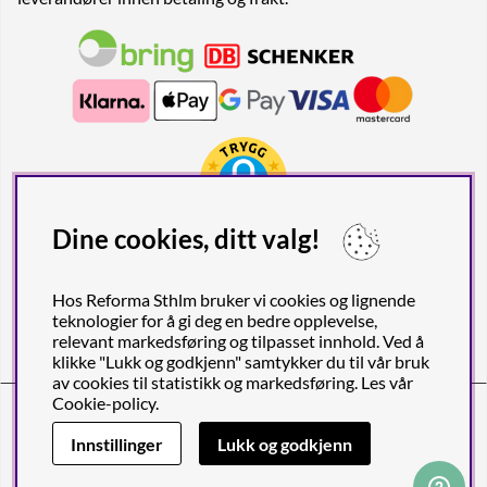
Dine cookies, ditt valg!
Hos Reforma Sthlm bruker vi cookies og lignende
teknologier for å gi deg en bedre opplevelse,
relevant markedsføring og tilpasset innhold. Ved å
klikke "Lukk og godkjenn" samtykker du til vår bruk
av cookies til statistikk og markedsføring. Les vår
Cookie-policy
.
Reforma Sthlm AB (org. nr. 556849-2606)
Birger Jarlsgatan 57C (Obs! Endast postadress), SE-113 56
Innstillinger
Lukk og godkjenn
STOCKHOLM, Sverige