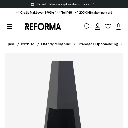
Bli bedriftskunde – søk om bedriftsrabatt* →
Gratis frakt over 1999kr*
Tollfritt
200% klimakompensert
Ønskelis
Antall i ø
.
Han
Anta
.
Hjem
Møbler
Utendørsmøbler
Utendørs Oppbevaring
B
Produktbilder Brannkurv 'Zinkgruvan' - Svart