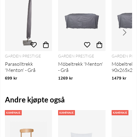
GARDEN PRESTIGE
GARDEN PRESTIGE
GARDEN PRE
Parasolltrekk
Möbeltrekk 'Menton'
Möbeltrekk
'Menton' - Grå
- Grå
90x265x210
699 kr
1269 kr
1479 kr
Andre kjøpte også
KAMPANJE
KAMPANJE
KAMPANJE