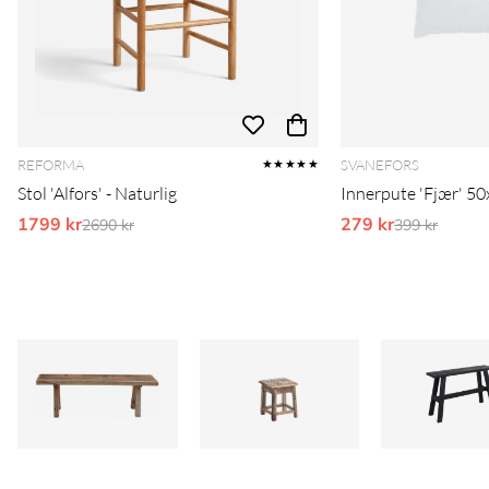
REFORMA
SVANEFORS
★★★★★
Stol 'Alfors' - Naturlig
Innerpute 'Fjær' 50
1799 kr
Ordinarie pris:
279 kr
Ordinarie pr
2690 kr
399 kr