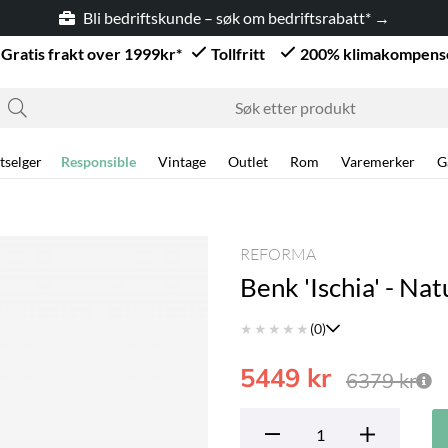
Bli bedriftskunde – søk om bedriftsrabatt* →
Gratis frakt over 1999kr*
Tollfritt
200% klimakompens
tselger
Responsible
Vintage
Outlet
Rom
Varemerker
G
REFORMA
Benk 'Ischia' - Nat
★
★
★
★
★
(0)
5449
kr
6379
kr