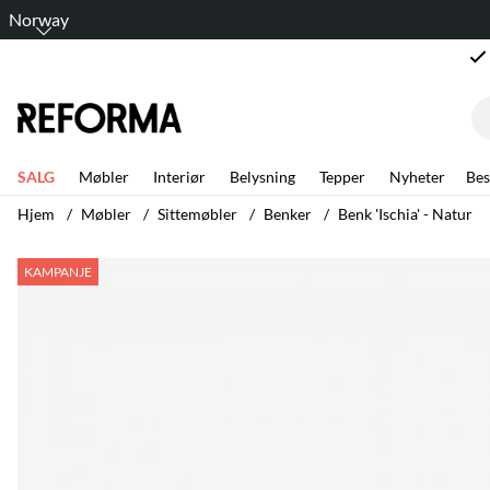
Norway
SALG
Møbler
Interiør
Belysning
Tepper
Nyheter
Bes
Hjem
Møbler
Sittemøbler
Benker
Benk 'Ischia' - Natur
Produktbilder Benk 'Ischia' - Natur
KAMPANJE