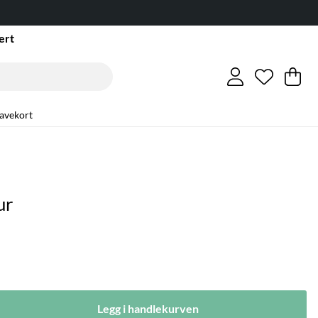
ert
Ønskeli
Antall i 
.
Ha
An
.
avekort
ur
Legg i handlekurven