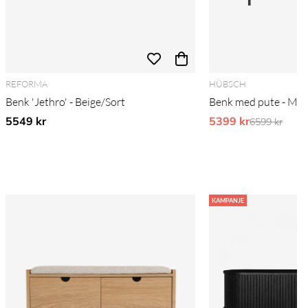
REFORMA
HÜBSCH
Benk 'Jethro' - Beige/Sort
Benk med pute - Met
5549 kr
5399 kr
Ordinarie pr
6599 kr
KAMPANJE