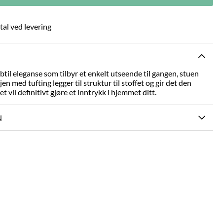
tal ved levering
il eleganse som tilbyr et enkelt utseende til gangen, stuen
en med tufting legger til struktur til stoffet og gir det den
t vil definitivt gjøre et inntrykk i hjemmet ditt.
N