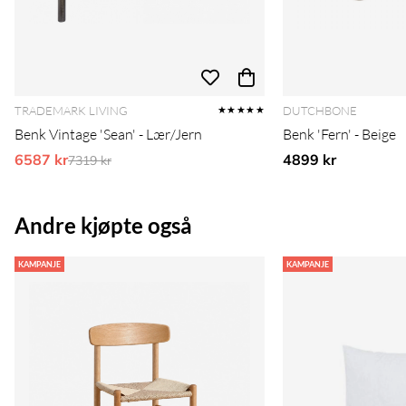
TRADEMARK LIVING
DUTCHBONE
★★★★★
Benk Vintage 'Sean' - Lær/Jern
Benk 'Fern' - Beige
6587 kr
Ordinarie pris:
4899 kr
7319 kr
Andre kjøpte også
KAMPANJE
KAMPANJE