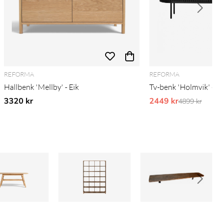
REFORMA
REFORMA
Hallbenk 'Mellby' - Eik
Tv-benk 'Holmvik' - S
3320 kr
2449 kr
Ordinarie pr
4899 kr