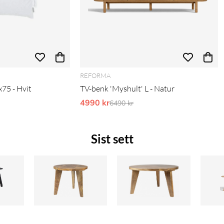
REFORMA
x75 - Hvit
TV-benk 'Myshult' L - Natur
is:
4990 kr
Ordinarie pris:
6490 kr
Sist sett